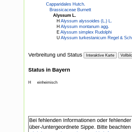
Capparidales Hutch.
Brassicaceae Burnett
Alyssum L.
H
Alyssum alyssoides (L.) L.
H
Alyssum montanum agg.
E
Alyssum simplex Rudolphi
U
Alyssum turkestanicum Regel & Sch
Verbreitung und Status
Interaktive Karte
Vollbil
Status in Bayern
H
einheimisch
Bei fehlenden Informationen oder fehlender
über-/untergeordnete Sippe. Bitte beachten