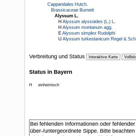
Capparidales Hutch.
Brassicaceae Burnett
Alyssum L.
H
Alyssum alyssoides (L.) L.
H
Alyssum montanum agg.
E
Alyssum simplex Rudolphi
U
Alyssum turkestanicum Regel & Sch
Verbreitung und Status
Interaktive Karte
Vollbil
Status in Bayern
H
einheimisch
Bei fehlenden Informationen oder fehlender
über-/untergeordnete Sippe. Bitte beachten