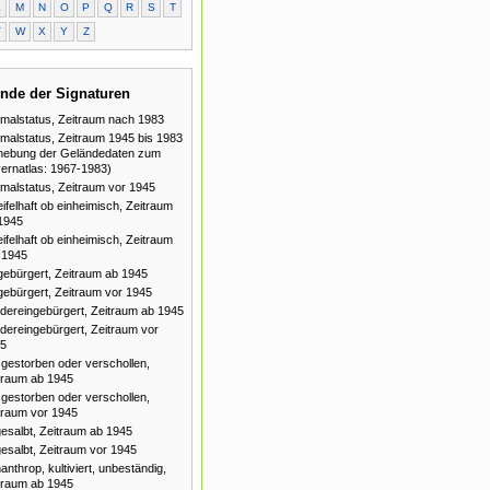
L
M
N
O
P
Q
R
S
T
V
W
X
Y
Z
nde der Signaturen
malstatus, Zeitraum nach 1983
malstatus, Zeitraum 1945 bis 1983
hebung der Geländedaten zum
ernatlas: 1967-1983)
malstatus, Zeitraum vor 1945
ifelhaft ob einheimisch, Zeitraum
1945
ifelhaft ob einheimisch, Zeitraum
 1945
gebürgert, Zeitraum ab 1945
gebürgert, Zeitraum vor 1945
dereingebürgert, Zeitraum ab 1945
dereingebürgert, Zeitraum vor
5
gestorben oder verschollen,
traum ab 1945
gestorben oder verschollen,
traum vor 1945
esalbt, Zeitraum ab 1945
esalbt, Zeitraum vor 1945
anthrop, kultiviert, unbeständig,
traum ab 1945