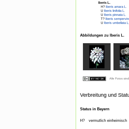
Iberis L.
H?
Iberis amara L.
U
Iberis linifolia L.
U
Iberis pinnata L.
T?
Iberis sempervir
U
Iberis umbellata L
Abbildungen zu Iberis L.
Alle Fotos sin
Verbreitung und Stat
Status in Bayern
H?
vermutlich einheimisch