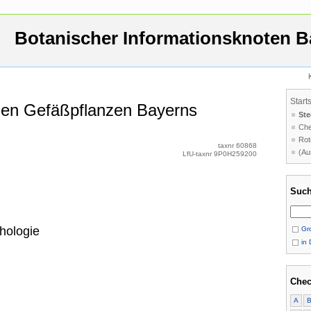
Botanischer Informationsknoten B
Start
 den Gefäßpflanzen Bayerns
Ste
Che
Rot
taxnr 60868
(Au
LfU-taxnr 9P0H259200
Such
hologie
Gro
in 
Chec
A