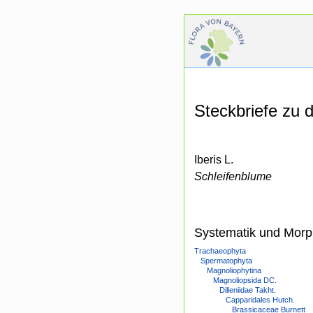
Steckbriefe zu
Iberis L.
Schleifenblume
Systematik und Morp
Trachaeophyta
Spermatophyta
Magnoliophytina
Magnoliopsida DC.
Dilleniidae Takht.
Capparidales Hutch.
Brassicaceae Burnett