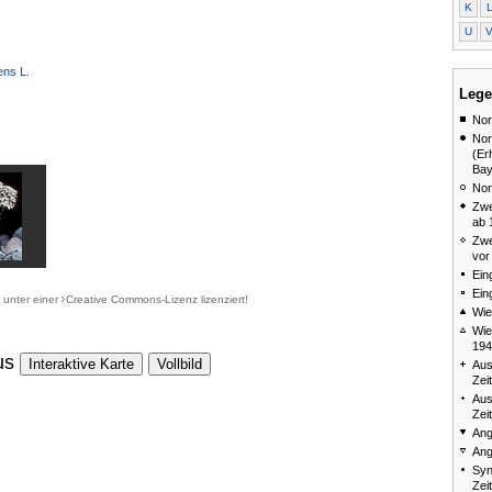
K
U
ens L.
.
Lege
Nor
Nor
(Er
Bay
Nor
Zwe
ab 
Zwe
vor
Ein
Ein
d unter einer
Creative Commons-Lizenz
lizenziert!
Wie
Wie
194
us
Interaktive Karte
Vollbild
Aus
Zei
Aus
Zei
Ang
Ang
Syn
Zei