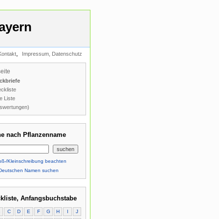
ayern
,
Kontakt
Impressum, Datenschutz
seite
ckbriefe
ckliste
e Liste
swertungen)
e nach Pflanzenname
ß-/Kleinschreibung beachten
Deutschen Namen suchen
kliste, Anfangsbuchstabe
B
C
D
E
F
G
H
I
J