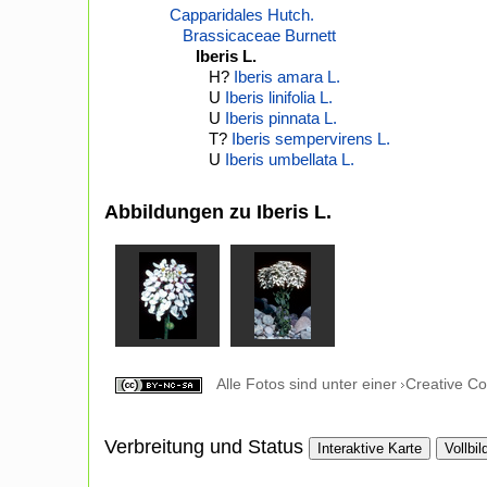
Capparidales Hutch.
Brassicaceae Burnett
Iberis L.
H?
Iberis amara L.
U
Iberis linifolia L.
U
Iberis pinnata L.
T?
Iberis sempervirens L.
U
Iberis umbellata L.
Abbildungen zu Iberis L.
Alle Fotos sind unter einer
Creative C
Verbreitung und Status
Interaktive Karte
Vollbil