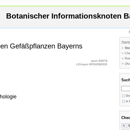
Botanischer Informationsknoten B
Start
 den Gefäßpflanzen Bayerns
Ste
Che
Rot
taxnr 60879
(Au
LfU-taxnr 9P0H398300
Such
hologie
Gro
in 
Chec
A