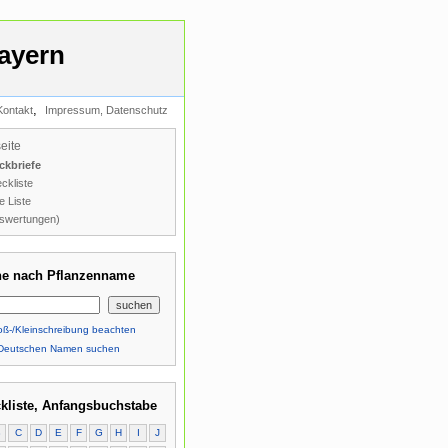
ayern
,
Kontakt
Impressum, Datenschutz
seite
ckbriefe
ckliste
e Liste
swertungen)
e nach Pflanzenname
ß-/Kleinschreibung beachten
Deutschen Namen suchen
kliste, Anfangsbuchstabe
B
C
D
E
F
G
H
I
J