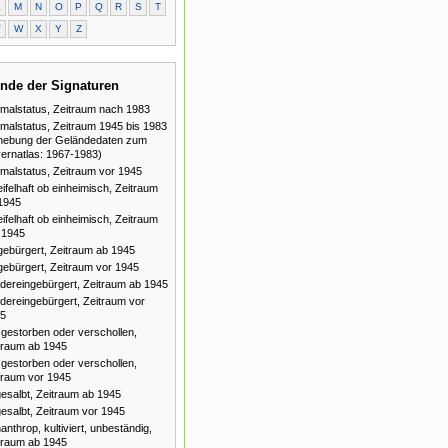
L
M
N
O
P
Q
R
S
T
V
W
X
Y
Z
nde der Signaturen
malstatus, Zeitraum nach 1983
malstatus, Zeitraum 1945 bis 1983
hebung der Geländedaten zum
ernatlas: 1967-1983)
malstatus, Zeitraum vor 1945
ifelhaft ob einheimisch, Zeitraum
1945
ifelhaft ob einheimisch, Zeitraum
 1945
gebürgert, Zeitraum ab 1945
gebürgert, Zeitraum vor 1945
dereingebürgert, Zeitraum ab 1945
dereingebürgert, Zeitraum vor
5
gestorben oder verschollen,
traum ab 1945
gestorben oder verschollen,
traum vor 1945
esalbt, Zeitraum ab 1945
esalbt, Zeitraum vor 1945
anthrop, kultiviert, unbeständig,
traum ab 1945