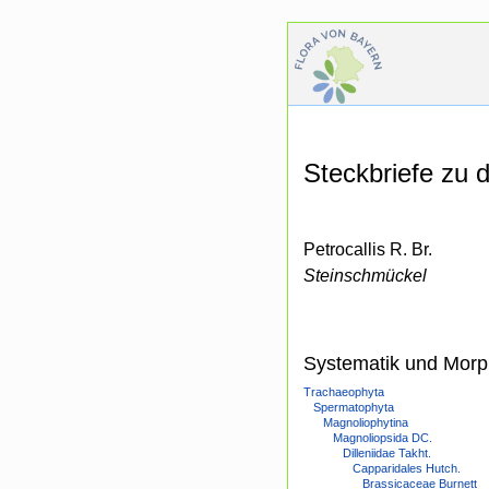
Steckbriefe zu
Petrocallis R. Br.
Steinschmückel
Systematik und Morp
Trachaeophyta
Spermatophyta
Magnoliophytina
Magnoliopsida DC.
Dilleniidae Takht.
Capparidales Hutch.
Brassicaceae Burnett