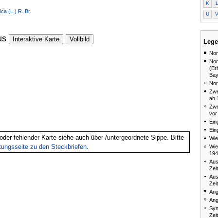
K
ca (L.) R. Br.
U
us
Interaktive Karte
Vollbild
Lege
Nor
Nor
(Er
Bay
Nor
Zwe
ab 
Zwe
vor
Ein
Ein
oder fehlender Karte siehe auch über-/untergeordnete Sippe. Bitte
Wie
itungsseite zu den Steckbriefen
.
Wie
194
Aus
Zei
Aus
Zei
Ang
Ang
Syn
Zei