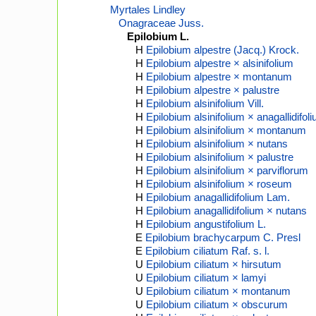
Myrtales Lindley
Onagraceae Juss.
Epilobium L.
H
Epilobium alpestre (Jacq.) Krock.
H
Epilobium alpestre × alsinifolium
H
Epilobium alpestre × montanum
H
Epilobium alpestre × palustre
H
Epilobium alsinifolium Vill.
H
Epilobium alsinifolium × anagallidifol
H
Epilobium alsinifolium × montanum
H
Epilobium alsinifolium × nutans
H
Epilobium alsinifolium × palustre
H
Epilobium alsinifolium × parviflorum
H
Epilobium alsinifolium × roseum
H
Epilobium anagallidifolium Lam.
H
Epilobium anagallidifolium × nutans
H
Epilobium angustifolium L.
E
Epilobium brachycarpum C. Presl
E
Epilobium ciliatum Raf. s. l.
U
Epilobium ciliatum × hirsutum
U
Epilobium ciliatum × lamyi
U
Epilobium ciliatum × montanum
U
Epilobium ciliatum × obscurum