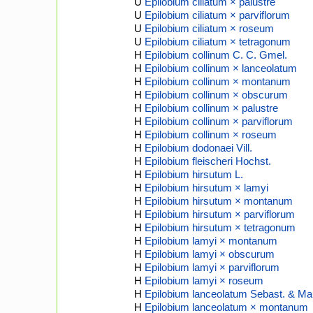
U
Epilobium ciliatum × palustre
U
Epilobium ciliatum × parviflorum
U
Epilobium ciliatum × roseum
U
Epilobium ciliatum × tetragonum
H
Epilobium collinum C. C. Gmel.
H
Epilobium collinum × lanceolatum
H
Epilobium collinum × montanum
H
Epilobium collinum × obscurum
H
Epilobium collinum × palustre
H
Epilobium collinum × parviflorum
H
Epilobium collinum × roseum
H
Epilobium dodonaei Vill.
H
Epilobium fleischeri Hochst.
H
Epilobium hirsutum L.
H
Epilobium hirsutum × lamyi
H
Epilobium hirsutum × montanum
H
Epilobium hirsutum × parviflorum
H
Epilobium hirsutum × tetragonum
H
Epilobium lamyi × montanum
H
Epilobium lamyi × obscurum
H
Epilobium lamyi × parviflorum
H
Epilobium lamyi × roseum
H
Epilobium lanceolatum Sebast. & Ma
H
Epilobium lanceolatum × montanum