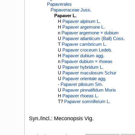
Papaverales
Papaveraceae Juss.
Papaver L.
H
Papaver alpinum L.
H
Papaver argemone L.
n
Papaver argemone × dubium
U
Papaver atlanticum (Ball) Coss.
T
Papaver cambricum L.
U
Papaver croceum Ledeb.
H
Papaver dubium agg.
n
Papaver dubium × rhoeas
U
Papaver hybridum L.
U
Papaver maculosum Schur
U
Papaver orientale agg.
-
Papaver pilosum Sm.
U
Papaver pinnatifidum Moris
H
Papaver rhoeas L.
T?
Papaver somniferum L.
Syn./incl.: Meconopsis Vig.