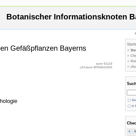
Botanischer Informationsknoten B
Start
 den Gefäßpflanzen Bayerns
Ste
Che
Rot
taxnr 61119
(Au
LfU-taxnr 9P0H041600
Such
hologie
Gro
in 
Chec
A