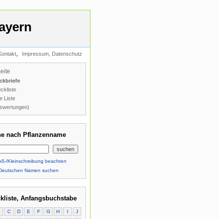
ayern
,
Kontakt
Impressum, Datenschutz
seite
ckbriefe
ckliste
e Liste
swertungen)
e nach Pflanzenname
ß-/Kleinschreibung beachten
Deutschen Namen suchen
kliste, Anfangsbuchstabe
B
C
D
E
F
G
H
I
J