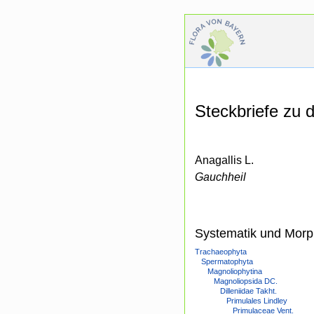
Steckbriefe zu
Anagallis L.
Gauchheil
Systematik und Morp
Trachaeophyta
Spermatophyta
Magnoliophytina
Magnoliopsida DC.
Dilleniidae Takht.
Primulales Lindley
Primulaceae Vent.