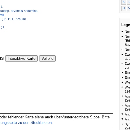
K
 L.
U
 subsp. arvensis × foemina
ill.
L.) E. H. L. Krause
.
Lege
.) L.
Nor
Nor
(Er
Bay
Nor
Zwe
us
Interaktive Karte
Vollbild
ab 
Zwe
vor
Ein
Ein
Wie
Wie
194
Aus
Zei
Aus
Zei
Ang
oder fehlender Karte siehe auch über-/untergeordnete Sippe. Bitte
Ang
itungsseite zu den Steckbriefen
.
Syn
Zei