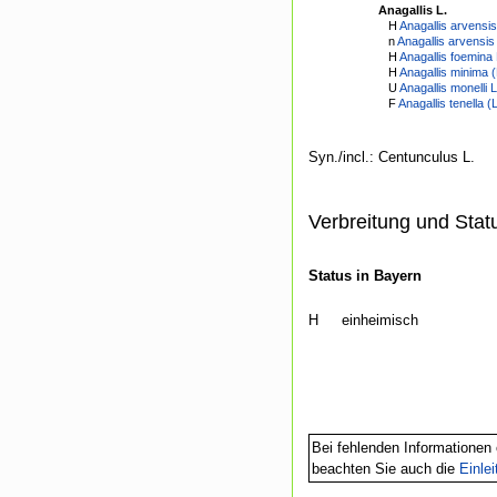
Anagallis L.
H
Anagallis arvensis
n
Anagallis arvensis
H
Anagallis foemina M
H
Anagallis minima (
U
Anagallis monelli L
F
Anagallis tenella (L
Syn./incl.: Centunculus L.
Verbreitung und Stat
Status in Bayern
H
einheimisch
Bei fehlenden Informationen 
beachten Sie auch die
Einle