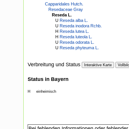
Capparidales Hutch.
Resedaceae Gray
Reseda L.
U
Reseda alba L.
U
Reseda inodora Rchb.
H
Reseda lutea L.
H
Reseda luteola L.
U
Reseda odorata L.
U
Reseda phyteuma L.
Verbreitung und Status
Interaktive Karte
Vollbil
Status in Bayern
H
einheimisch
Bei fehlenden Informationen oder fehlender