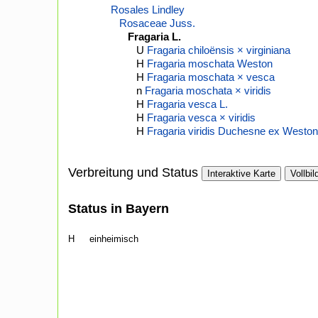
Rosales Lindley
Rosaceae Juss.
Fragaria L.
U
Fragaria chiloënsis × virginiana
H
Fragaria moschata Weston
H
Fragaria moschata × vesca
n
Fragaria moschata × viridis
H
Fragaria vesca L.
H
Fragaria vesca × viridis
H
Fragaria viridis Duchesne ex Weston
Verbreitung und Status
Interaktive Karte
Vollbil
Status in Bayern
H
einheimisch