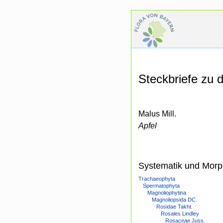
Steckbriefe zu
Malus Mill.
Apfel
Systematik und Morp
Trachaeophyta
Spermatophyta
Magnoliophytina
Magnoliopsida DC.
Rosidae Takht.
Rosales Lindley
Rosaceae Juss.