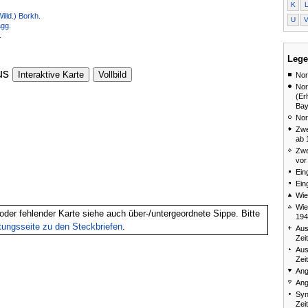
K
illd.) Borkh.
U
agg.
.
Lege
us
Interaktive Karte
Vollbild
Nor
Nor
(Er
Bay
Nor
Zwe
ab 
Zwe
vor
Ein
Ein
Wie
Wie
oder fehlender Karte siehe auch über-/untergeordnete Sippe. Bitte
194
itungsseite zu den Steckbriefen
.
Aus
Zei
Aus
Zei
Ang
Ang
Syn
Zei