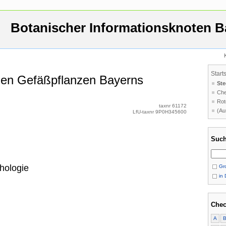
Botanischer Informationsknoten B
Start
 den Gefäßpflanzen Bayerns
Ste
Che
Rot
taxnr 61172
(Au
LfU-taxnr 9P0H345600
Such
hologie
Gro
in 
Chec
A