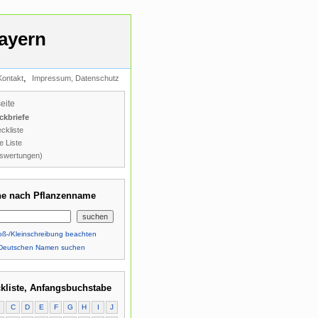
ayern
,
Kontakt
Impressum, Datenschutz
seite
ckbriefe
ckliste
e Liste
swertungen)
e nach Pflanzenname
ß-/Kleinschreibung beachten
Deutschen Namen suchen
kliste, Anfangsbuchstabe
B
C
D
E
F
G
H
I
J