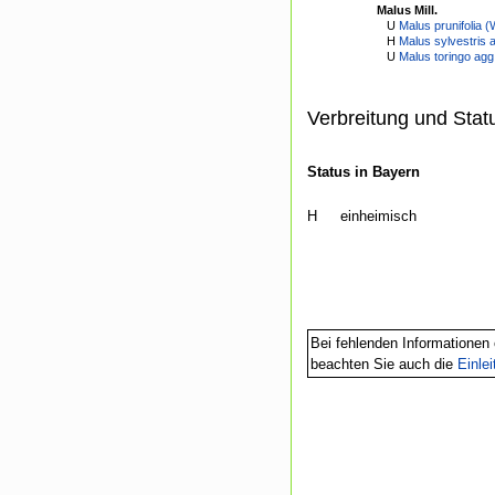
Malus Mill.
U
Malus prunifolia (W
H
Malus sylvestris 
U
Malus toringo agg
Verbreitung und Stat
Status in Bayern
H
einheimisch
Bei fehlenden Informationen 
beachten Sie auch die
Einle