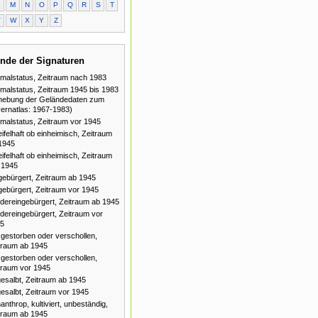
L
M
N
O
P
Q
R
S
T
V
W
X
Y
Z
nde der Signaturen
malstatus, Zeitraum nach 1983
malstatus, Zeitraum 1945 bis 1983
hebung der Geländedaten zum
ernatlas: 1967-1983)
malstatus, Zeitraum vor 1945
ifelhaft ob einheimisch, Zeitraum
1945
ifelhaft ob einheimisch, Zeitraum
 1945
gebürgert, Zeitraum ab 1945
gebürgert, Zeitraum vor 1945
dereingebürgert, Zeitraum ab 1945
dereingebürgert, Zeitraum vor
5
gestorben oder verschollen,
traum ab 1945
gestorben oder verschollen,
traum vor 1945
esalbt, Zeitraum ab 1945
esalbt, Zeitraum vor 1945
anthrop, kultiviert, unbeständig,
traum ab 1945