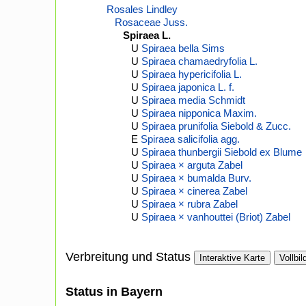
Rosales Lindley
Rosaceae Juss.
Spiraea L.
U
Spiraea bella Sims
U
Spiraea chamaedryfolia L.
U
Spiraea hypericifolia L.
U
Spiraea japonica L. f.
U
Spiraea media Schmidt
U
Spiraea nipponica Maxim.
U
Spiraea prunifolia Siebold & Zucc.
E
Spiraea salicifolia agg.
U
Spiraea thunbergii Siebold ex Blume
U
Spiraea × arguta Zabel
U
Spiraea × bumalda Burv.
U
Spiraea × cinerea Zabel
U
Spiraea × rubra Zabel
U
Spiraea × vanhouttei (Briot) Zabel
Verbreitung und Status
Interaktive Karte
Vollbil
Status in Bayern