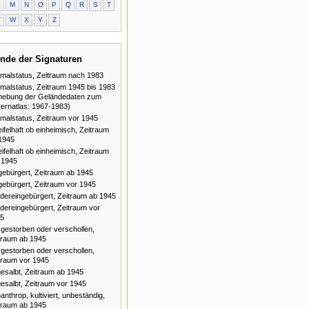
L
M
N
O
P
Q
R
S
T
V
W
X
Y
Z
nde der Signaturen
malstatus, Zeitraum nach 1983
malstatus, Zeitraum 1945 bis 1983
hebung der Geländedaten zum
ernatlas: 1967-1983)
malstatus, Zeitraum vor 1945
ifelhaft ob einheimisch, Zeitraum
1945
ifelhaft ob einheimisch, Zeitraum
 1945
gebürgert, Zeitraum ab 1945
gebürgert, Zeitraum vor 1945
dereingebürgert, Zeitraum ab 1945
dereingebürgert, Zeitraum vor
5
gestorben oder verschollen,
traum ab 1945
gestorben oder verschollen,
traum vor 1945
esalbt, Zeitraum ab 1945
esalbt, Zeitraum vor 1945
anthrop, kultiviert, unbeständig,
traum ab 1945