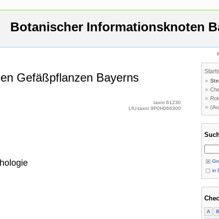
Botanischer Informationsknoten B
Start
 den Gefäßpflanzen Bayerns
Ste
Che
Rot
taxnr 61230
(Au
LfU-taxnr 9P0H066300
Such
hologie
Gro
in 
Chec
A