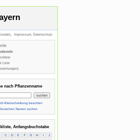
ayern
,
Kontakt
Impressum, Datenschutz
seite
ckbriefe
ckliste
e Liste
swertungen)
e nach Pflanzenname
ß-/Kleinschreibung beachten
Deutschen Namen suchen
kliste, Anfangsbuchstabe
B
C
D
E
F
G
H
I
J