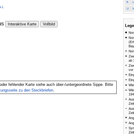
K
a L.
U
us
Interaktive Karte
Vollbild
Lege
Nor
Nor
(Er
Bay
Nor
Zwe
ab 
Zwe
vor
Ein
Ein
oder fehlender Karte siehe auch über-/untergeordnete Sippe. Bitte
Wie
itungsseite zu den Steckbriefen
.
Wie
194
Aus
Zei
Aus
Zei
Ang
Ang
Syn
Zei