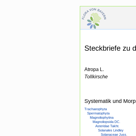
Steckbriefe zu
Atropa L.
Tollkirsche
Systematik und Morp
Trachaeophyta
Spermatophyta
Magnoliophytina
Magnoliopsida DC.
Asteridae Takht.
Solanales Lindley
Solanaceae Juss.