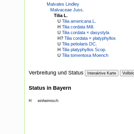
Malvales Lindley
Malvaceae Juss.
Tilia L.
U
Tilia americana L.
H
Tilia cordata Mill.
U
Tilia cordata × dasystyla
H?
Tilia cordata × platyphyllos
U
Tilia petiolaris DC.
H
Tilia platyphyllos Scop.
U
Tilia tomentosa Moench
Verbreitung und Status
Interaktive Karte
Vollbil
Status in Bayern
H
einheimisch