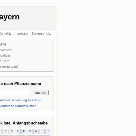
ayern
,
Kontakt
Impressum, Datenschutz
seite
ckbriefe
ckliste
e Liste
swertungen)
e nach Pflanzenname
ß-/Kleinschreibung beachten
Deutschen Namen suchen
kliste, Anfangsbuchstabe
B
C
D
E
F
G
H
I
J