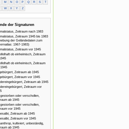
L
M
N
O
P
Q
R
S
T
V
W
X
Y
Z
nde der Signaturen
malstatus, Zeitraum nach 1983
malstatus, Zeitraum 1945 bis 1983
hebung der Geländedaten zum
ernatlas: 1967-1983)
malstatus, Zeitraum vor 1945
ifelhaft ob einheimisch, Zeitraum
1945
ifelhaft ob einheimisch, Zeitraum
 1945
gebürgert, Zeitraum ab 1945
gebürgert, Zeitraum vor 1945
dereingebürgert, Zeitraum ab 1945
dereingebürgert, Zeitraum vor
5
gestorben oder verschollen,
traum ab 1945
gestorben oder verschollen,
traum vor 1945
esalbt, Zeitraum ab 1945
esalbt, Zeitraum vor 1945
anthrop, kultiviert, unbeständig,
traum ab 1945