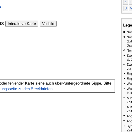
K
 L.
U
us
Interaktive Karte
Vollbild
Lege
Nor
Nor
(Er
Bay
Nor
Zwe
ab 
Zwe
vor
Ein
Ein
oder fehlender Karte siehe auch über-/untergeordnete Sippe. Bitte
Wie
itungsseite zu den Steckbriefen
.
Wie
194
Aus
Zei
Aus
Zei
Ang
Ang
Syn
Zei