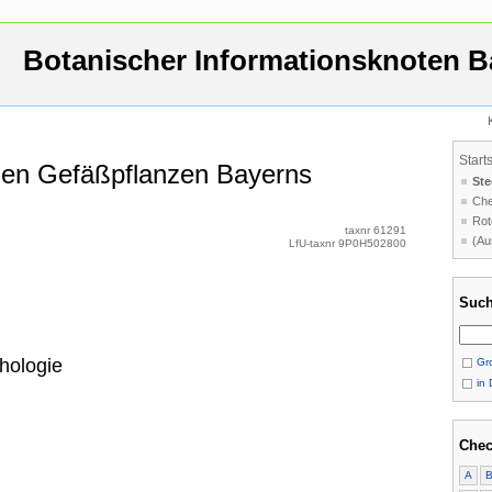
Botanischer Informationsknoten B
Start
 den Gefäßpflanzen Bayerns
Ste
Che
Rot
taxnr 61291
(Au
LfU-taxnr 9P0H502800
Such
hologie
Gro
in 
Chec
A