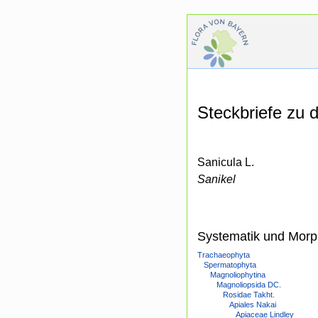
Steckbriefe zu
Sanicula L.
Sanikel
Systematik und Morp
Trachaeophyta
Spermatophyta
Magnoliophytina
Magnoliopsida DC.
Rosidae Takht.
Apiales Nakai
Apiaceae Lindley