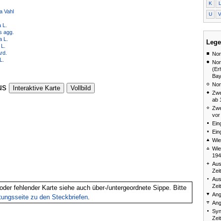
K
ia Vahl
U
 L.
is agg.
a L.
Lege
 L.
rd.
Nor
L.
Nor
(Er
Bay
Nor
us
Interaktive Karte
Vollbild
Zwe
ab 
Zwe
vor
Ein
Ein
Wie
Wie
194
Aus
Zei
Aus
Zei
oder fehlender Karte siehe auch über-/untergeordnete Sippe. Bitte
Ang
itungsseite zu den Steckbriefen
.
Ang
Syn
Zei