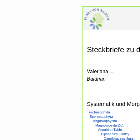
Steckbriefe zu
Valeriana L.
Baldrian
Systematik und Morp
Trachaeophyta
Spermatophyta
Magnoliophytina
Magnoliopsida DC.
Asteridae Takht.
Dipsacales Lindley
Caprifoliaceae Juss.