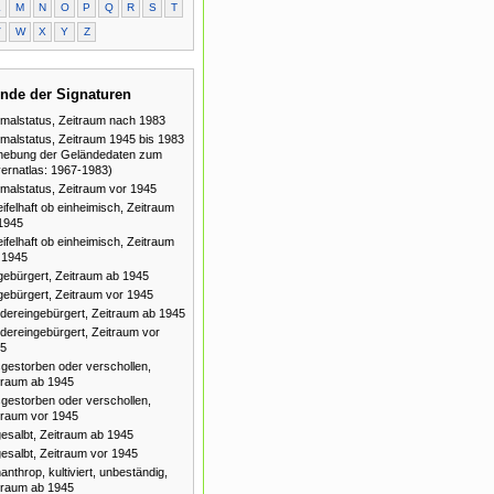
L
M
N
O
P
Q
R
S
T
V
W
X
Y
Z
nde der Signaturen
malstatus, Zeitraum nach 1983
malstatus, Zeitraum 1945 bis 1983
hebung der Geländedaten zum
ernatlas: 1967-1983)
malstatus, Zeitraum vor 1945
ifelhaft ob einheimisch, Zeitraum
1945
ifelhaft ob einheimisch, Zeitraum
 1945
gebürgert, Zeitraum ab 1945
gebürgert, Zeitraum vor 1945
dereingebürgert, Zeitraum ab 1945
dereingebürgert, Zeitraum vor
5
gestorben oder verschollen,
traum ab 1945
gestorben oder verschollen,
traum vor 1945
esalbt, Zeitraum ab 1945
esalbt, Zeitraum vor 1945
anthrop, kultiviert, unbeständig,
traum ab 1945