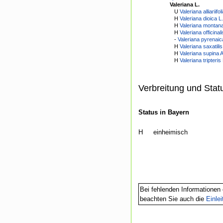
Valeriana L.
U
Valeriana alliariifol
H
Valeriana dioica L.
H
Valeriana montana
H
Valeriana officinal
-
Valeriana pyrenaic
H
Valeriana saxatilis
H
Valeriana supina A
H
Valeriana tripteris 
Verbreitung und Stat
Status in Bayern
H
einheimisch
Bei fehlenden Informationen 
beachten Sie auch die
Einle