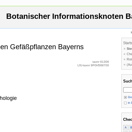
Botanischer Informationsknoten B
Start
 den Gefäßpflanzen Bayerns
Ste
Che
Rot
taxnr 61306
(Au
LfU-taxnr 9P0H588700
Such
hologie
Gro
in 
Chec
A