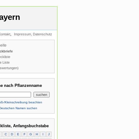
ayern
,
Kontakt
Impressum, Datenschutz
seite
ckbriefe
ckliste
e Liste
swertungen)
e nach Pflanzenname
ß-/Kleinschreibung beachten
Deutschen Namen suchen
kliste, Anfangsbuchstabe
B
C
D
E
F
G
H
I
J