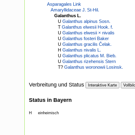
Asparagales Link
Amaryllidaceae J. St-Hil.
Galanthus L.
U
Galanthus alpinus Sosn.
T
Galanthus elwesii Hook. f.
U
Galanthus elwesii × nivalis
U
Galanthus fosteri Baker
U
Galanthus gracilis Čelak.
H
Galanthus nivalis L.
U
Galanthus plicatus M. Bieb.
U
Galanthus rizehensis Stern
T?
Galanthus woronowii Losinsk.
Verbreitung und Status
Interaktive Karte
Vollbil
Status in Bayern
H
einheimisch