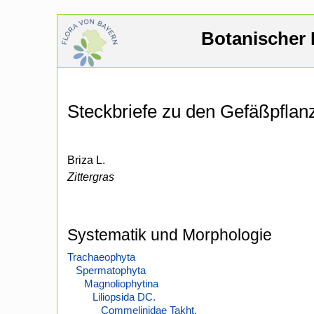
Botanischer 
Steckbriefe zu den Gefäßpfla
Briza L.
Zittergras
Systematik und Morphologie
Trachaeophyta
Spermatophyta
Magnoliophytina
Liliopsida DC.
Commelinidae Takht.