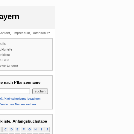
ayern
,
Kontakt
Impressum, Datenschutz
seite
ckbriefe
ckliste
e Liste
swertungen)
e nach Pflanzenname
ß-/Kleinschreibung beachten
Deutschen Namen suchen
kliste, Anfangsbuchstabe
B
C
D
E
F
G
H
I
J