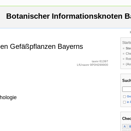
Botanischer Informationsknoten B
Start
 den Gefäßpflanzen Bayerns
Ste
Che
Rot
taxnr 61397
(Au
LfU-taxnr 9P0H299900
Such
hologie
Gro
in 
Chec
A