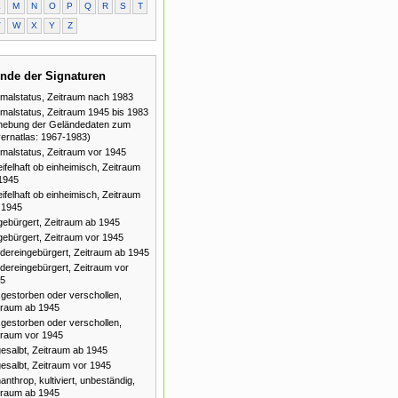
L
M
N
O
P
Q
R
S
T
V
W
X
Y
Z
nde der Signaturen
malstatus, Zeitraum nach 1983
malstatus, Zeitraum 1945 bis 1983
hebung der Geländedaten zum
ernatlas: 1967-1983)
malstatus, Zeitraum vor 1945
ifelhaft ob einheimisch, Zeitraum
1945
ifelhaft ob einheimisch, Zeitraum
 1945
gebürgert, Zeitraum ab 1945
gebürgert, Zeitraum vor 1945
dereingebürgert, Zeitraum ab 1945
dereingebürgert, Zeitraum vor
5
gestorben oder verschollen,
traum ab 1945
gestorben oder verschollen,
traum vor 1945
esalbt, Zeitraum ab 1945
esalbt, Zeitraum vor 1945
anthrop, kultiviert, unbeständig,
traum ab 1945