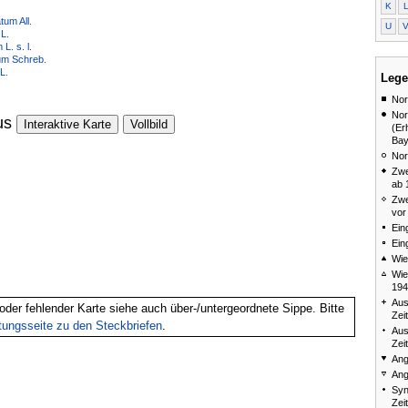
K
um All.
U
L.
. s. l.
um Schreb.
L.
Lege
Nor
Nor
us
Interaktive Karte
Vollbild
(Er
Bay
Nor
Zwe
ab 
Zwe
vor
Ein
Ein
Wie
Wie
194
Aus
oder fehlender Karte siehe auch über-/untergeordnete Sippe. Bitte
Zei
itungsseite zu den Steckbriefen
.
Aus
Zei
Ang
Ang
Syn
Zei