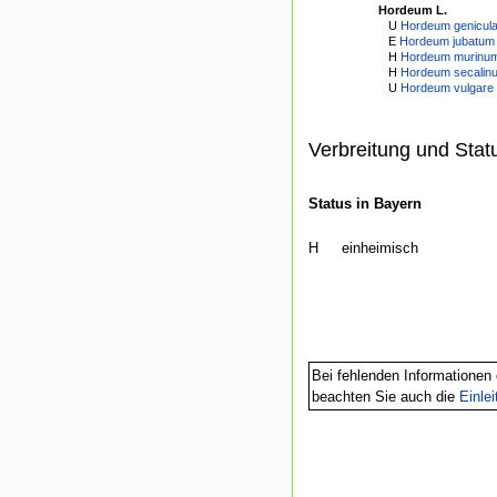
Hordeum L.
U
Hordeum geniculat
E
Hordeum jubatum 
H
Hordeum murinum L
H
Hordeum secalin
U
Hordeum vulgare 
Verbreitung und Stat
Status in Bayern
H
einheimisch
Bei fehlenden Informationen 
beachten Sie auch die
Einle