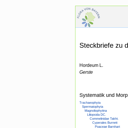
Steckbriefe zu
Hordeum L.
Gerste
Systematik und Morp
Trachaeophyta
Spermatophyta
Magnoliophytina
Liliopsida DC.
Commelinidae Takht.
Cyperales Burnett
Poaceae Barnhart