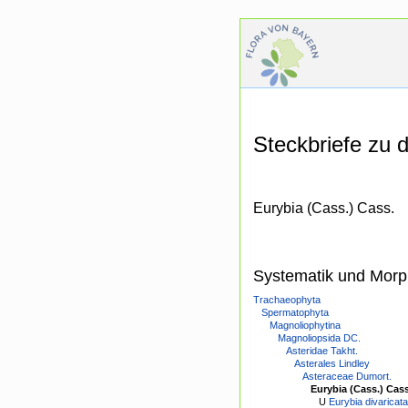
Steckbriefe zu
Eurybia (Cass.) Cass.
Systematik und Morp
Trachaeophyta
Spermatophyta
Magnoliophytina
Magnoliopsida DC.
Asteridae Takht.
Asterales Lindley
Asteraceae Dumort.
Eurybia (Cass.) Cass
U
Eurybia divaricat