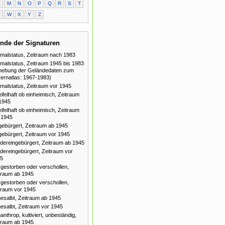
L
M
N
O
P
Q
R
S
T
V
W
X
Y
Z
nde der Signaturen
malstatus, Zeitraum nach 1983
malstatus, Zeitraum 1945 bis 1983
hebung der Geländedaten zum
ernatlas: 1967-1983)
malstatus, Zeitraum vor 1945
ifelhaft ob einheimisch, Zeitraum
1945
ifelhaft ob einheimisch, Zeitraum
 1945
gebürgert, Zeitraum ab 1945
gebürgert, Zeitraum vor 1945
dereingebürgert, Zeitraum ab 1945
dereingebürgert, Zeitraum vor
5
gestorben oder verschollen,
traum ab 1945
gestorben oder verschollen,
traum vor 1945
esalbt, Zeitraum ab 1945
esalbt, Zeitraum vor 1945
anthrop, kultiviert, unbeständig,
traum ab 1945