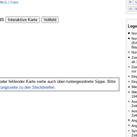
K
la (L.) Cass.
U
us
Interaktive Karte
Vollbild
Lege
Nor
Nor
(Er
Bay
Nor
Zwe
ab 
Zwe
vor
Ein
oder fehlender Karte siehe auch über-/untergeordnete Sippe. Bitte
Ein
Wie
itungsseite zu den Steckbriefen
.
Wie
194
Aus
Zei
Aus
Zei
Ang
Ang
Syn
Zei