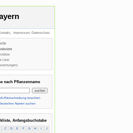
ayern
,
Kontakt
Impressum, Datenschutz
seite
ckbriefe
ckliste
e Liste
swertungen)
e nach Pflanzenname
ß-/Kleinschreibung beachten
Deutschen Namen suchen
kliste, Anfangsbuchstabe
B
C
D
E
F
G
H
I
J