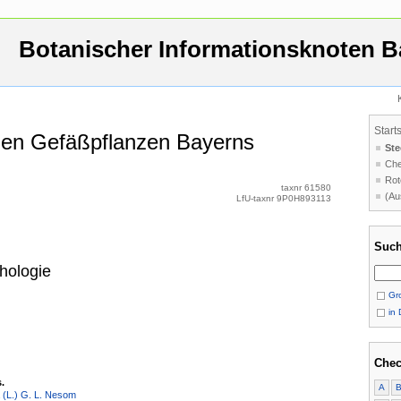
Botanischer Informationsknoten B
Start
 den Gefäßpflanzen Bayerns
Ste
Che
Rot
taxnr 61580
(Au
LfU-taxnr 9P0H893113
Such
hologie
Gro
in 
Chec
.
A
a (L.) G. L. Nesom