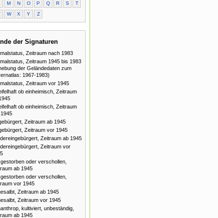
L
M
N
O
P
Q
R
S
T
V
W
X
Y
Z
nde der Signaturen
malstatus, Zeitraum nach 1983
malstatus, Zeitraum 1945 bis 1983
hebung der Geländedaten zum
ernatlas: 1967-1983)
malstatus, Zeitraum vor 1945
ifelhaft ob einheimisch, Zeitraum
1945
ifelhaft ob einheimisch, Zeitraum
 1945
gebürgert, Zeitraum ab 1945
gebürgert, Zeitraum vor 1945
dereingebürgert, Zeitraum ab 1945
dereingebürgert, Zeitraum vor
5
gestorben oder verschollen,
traum ab 1945
gestorben oder verschollen,
traum vor 1945
esalbt, Zeitraum ab 1945
esalbt, Zeitraum vor 1945
anthrop, kultiviert, unbeständig,
traum ab 1945