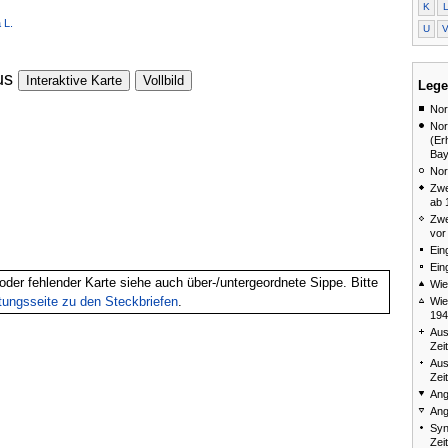
K
 L.
U
us
Interaktive Karte
Vollbild
Lege
Nor
Nor
(Er
Bay
Nor
Zwe
ab 
Zwe
vor
Ein
Ein
oder fehlender Karte siehe auch über-/untergeordnete Sippe. Bitte
Wie
itungsseite zu den Steckbriefen
.
Wie
194
Aus
Zei
Aus
Zei
Ang
Ang
Syn
Zei