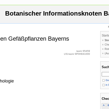
Botanischer Informationsknoten B
Start
 den Gefäßpflanzen Bayerns
Ste
Che
Rot
taxnr 65459
(Au
LfU-taxnr 9P0H041000
Such
hologie
Gro
in 
Chec
A