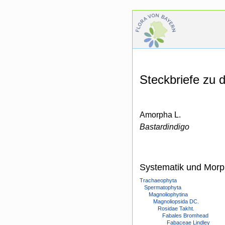
Steckbriefe zu
Amorpha L.
Bastardindigo
Systematik und Morp
Trachaeophyta
Spermatophyta
Magnoliophytina
Magnoliopsida DC.
Rosidae Takht.
Fabales Bromhead
Fabaceae Lindley