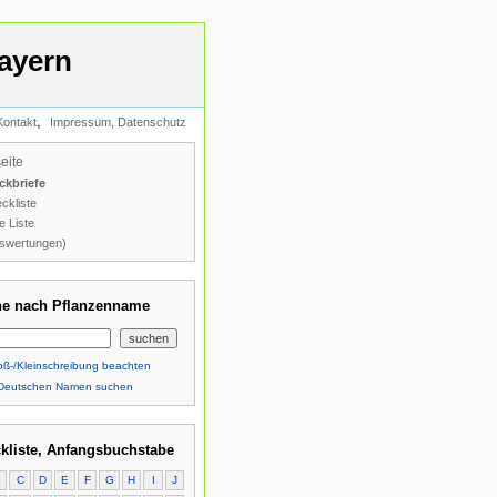
ayern
,
Kontakt
Impressum, Datenschutz
seite
ckbriefe
ckliste
e Liste
swertungen)
e nach Pflanzenname
ß-/Kleinschreibung beachten
Deutschen Namen suchen
kliste, Anfangsbuchstabe
B
C
D
E
F
G
H
I
J