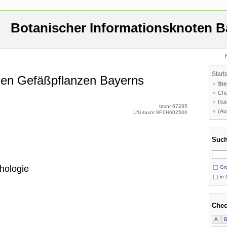
Botanischer Informationsknoten B
Start
 den Gefäßpflanzen Bayerns
Ste
Che
Rot
taxnr 67285
(Au
LfU-taxnr 9P0H602500
Such
hologie
Gro
in 
Chec
A