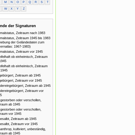
L
M
N
O
P
Q
R
S
T
V
W
X
Y
Z
nde der Signaturen
malstatus, Zeitraum nach 1983
malstatus, Zeitraum 1945 bis 1983
hebung der Geländedaten zum
ernatlas: 1967-1983)
malstatus, Zeitraum vor 1945
ifelhaft ob einheimisch, Zeitraum
1945
ifelhaft ob einheimisch, Zeitraum
 1945
gebürgert, Zeitraum ab 1945
gebürgert, Zeitraum vor 1945
dereingebürgert, Zeitraum ab 1945
dereingebürgert, Zeitraum vor
5
gestorben oder verschollen,
traum ab 1945
gestorben oder verschollen,
traum vor 1945
esalbt, Zeitraum ab 1945
esalbt, Zeitraum vor 1945
anthrop, kultiviert, unbeständig,
traum ab 1945