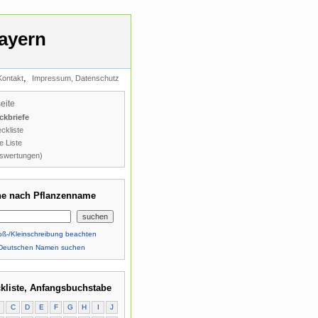
ayern
,
Kontakt
Impressum, Datenschutz
seite
ckbriefe
ckliste
e Liste
swertungen)
e nach Pflanzenname
ß-/Kleinschreibung beachten
Deutschen Namen suchen
kliste, Anfangsbuchstabe
B
C
D
E
F
G
H
I
J