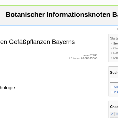
Botanischer Informationsknoten B
Start
 den Gefäßpflanzen Bayerns
Ste
Che
Rot
taxnr 67288
(Au
LfU-taxnr 9P0H045600
Such
hologie
Gro
in 
Chec
A