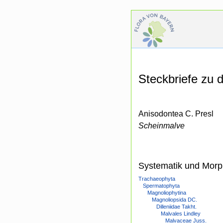
Steckbriefe zu
Anisodontea C. Presl
Scheinmalve
Systematik und Morp
Trachaeophyta
Spermatophyta
Magnoliophytina
Magnoliopsida DC.
Dilleniidae Takht.
Malvales Lindley
Malvaceae Juss.