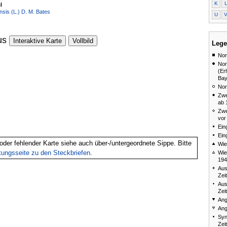
K
l
sis (L.) D. M. Bates
U
us
Interaktive Karte
Vollbild
Lege
Nor
Nor
(Er
Bay
Nor
Zwe
ab 
Zwe
vor
Ein
Ein
oder fehlender Karte siehe auch über-/untergeordnete Sippe. Bitte
Wie
itungsseite zu den Steckbriefen
.
Wie
194
Aus
Zei
Aus
Zei
Ang
Ang
Syn
Zei