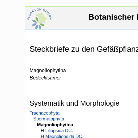
Botanischer 
Steckbriefe zu den Gefäßpfla
Magnoliophytina
Bedecktsamer
Systematik und Morphologie
Trachaeophyta
Spermatophyta
Magnoliophytina
H
Liliopsida DC.
H
Magnoliopsida DC.