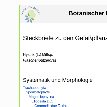
Botanischer 
Steckbriefe zu den Gefäßpfla
Hystrix (L.) Millsp.
Flaschenputzergras
Systematik und Morphologie
Trachaeophyta
Spermatophyta
Magnoliophytina
Liliopsida DC.
Commelinidae Takht.