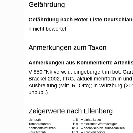
Gefährdung
Gefährdung nach Roter Liste Deutschlan
n nicht bewertet
Anmerkungen zum Taxon
Anmerkungen aus Kommentierte Artenli
V 850 "Nk verw. u. eingebürgert im bot. Gar
Brackel 2002, FRG, aktuell mehrfach in un
Ausbreitung (Mitt. R. Otto); in Würzburg (20
unpubl.)
Zeigerwerte nach Ellenberg
Lichtzahl
L:
8
= Lichtpflanze
Temperaturzahl
T:
9
= extremer Wärmezeiger
Kontinentalitätszahl
K:
3
= ozeanisch bis subozeanisch
Feuchtezahl
F:
3
= Trockniszeiger