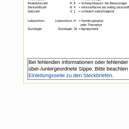
Reaktionszahl
R:
8
= Schwachbasen- bis Basenzeiger
Stickstoffzahl
N:
4
= stickstoffarme bis mäßig stickstof
Salzzahl
S:
1
= schwach salzertragend
Lebensform
Lebensform:
H
= Hemikryptophyt
oder Therophyt
Soziologie
Soziologie:
36
= Agropyretea
Bei fehlenden Informationen oder fehlender
über-/untergeordnete Sippe. Bitte beachten
Einleitungsseite zu den Steckbriefen
.