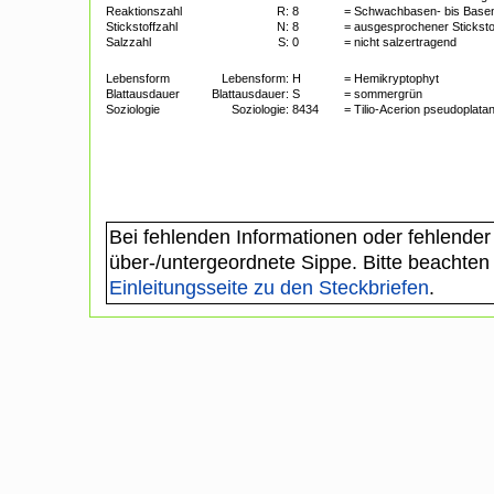
Reaktionszahl
R:
8
= Schwachbasen- bis Basen
Stickstoffzahl
N:
8
= ausgesprochener Sticksto
Salzzahl
S:
0
= nicht salzertragend
Lebensform
Lebensform:
H
= Hemikryptophyt
Blattausdauer
Blattausdauer:
S
= sommergrün
Soziologie
Soziologie:
8434
= Tilio-Acerion pseudoplatan
Bei fehlenden Informationen oder fehlender
über-/untergeordnete Sippe. Bitte beachten
Einleitungsseite zu den Steckbriefen
.