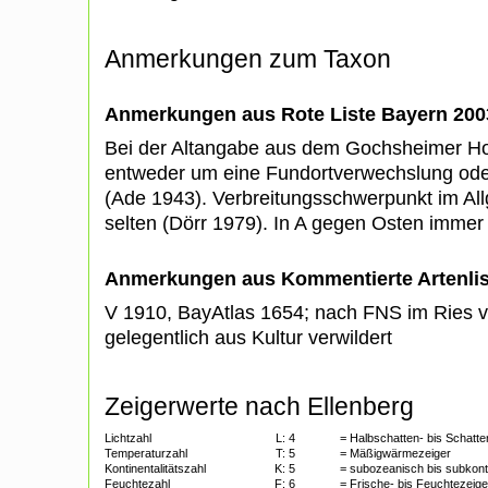
Anmerkungen zum Taxon
Anmerkungen aus Rote Liste Bayern 200
Bei der Altangabe aus dem Gochsheimer Hol
entweder um eine Fundortverwechslung oder
(Ade 1943). Verbreitungsschwerpunkt im All
selten (Dörr 1979). In A gegen Osten immer 
Anmerkungen aus Kommentierte Artenli
V 1910, BayAtlas 1654; nach FNS im Ries v
gelegentlich aus Kultur verwildert
Zeigerwerte nach Ellenberg
Lichtzahl
L:
4
= Halbschatten- bis Schatte
Temperaturzahl
T:
5
= Mäßigwärmezeiger
Kontinentalitätszahl
K:
5
= subozeanisch bis subkont
Feuchtezahl
F:
6
= Frische- bis Feuchtezeige