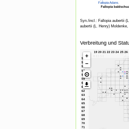
Fallopia Adans.
Fallopia baldschu
Syn./incl.: Fallopia aubertii
aubertii (L. Henry) Moldenke
Verbreitung und Stat
+
−
⊙