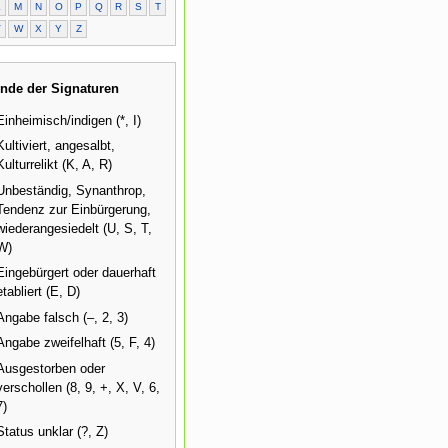
L
M
N
O
P
Q
R
S
T
V
W
X
Y
Z
nde der Signaturen
Einheimisch/indigen (*, I)
Kultiviert, angesalbt,
Kulturrelikt (K, A, R)
Unbeständig, Synanthrop,
Tendenz zur Einbürgerung,
wiederangesiedelt (U, S, T,
W)
Eingebürgert oder dauerhaft
etabliert (E, D)
Angabe falsch (–, 2, 3)
Angabe zweifelhaft (5, F, 4)
Ausgestorben oder
verschollen (8, 9, +, X, V, 6,
7)
Status unklar (?, Z)