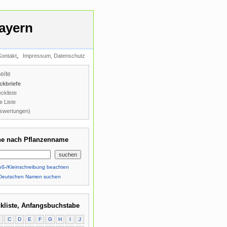
ayern
,
Kontakt
Impressum, Datenschutz
seite
ckbriefe
ckliste
e Liste
swertungen)
e nach Pflanzenname
ß-/Kleinschreibung beachten
Deutschen Namen suchen
kliste, Anfangsbuchstabe
B
C
D
E
F
G
H
I
J