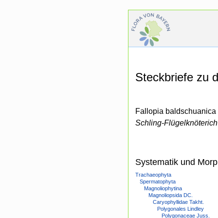
Steckbriefe zu
Fallopia baldschuanica
Schling-Flügelknöterich
Systematik und Morp
Trachaeophyta
Spermatophyta
Magnoliophytina
Magnoliopsida DC.
Caryophyllidae Takht.
Polygonales Lindley
Polygonaceae Juss.