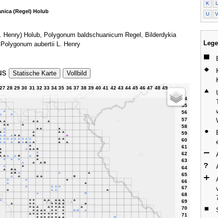
K
anica (Regel) Holub
U
 (L. Henry) Holub, Polygonum baldschuanicum Regel, Bilderdykia
Lege
, Polygonum aubertii L. Henry
us
Statische Karte
Vollbild