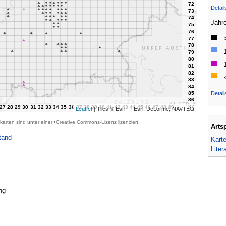
Detai
Jahr
Detail
Leaflet
| Tiles © Esri — Esri, DeLorme, NAVTEQ
karten sind unter einer
Creative Commons-Lizenz
lizenziert!
Arts
tand
Kart
Liter
ng