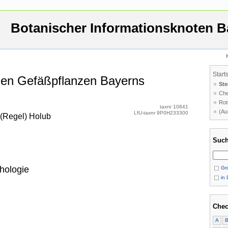
Botanischer Informationsknoten B
Start
 den Gefäßpflanzen Bayerns
Ste
Che
Rot
taxnr 10841
(Au
LfU-taxnr 9P0H233300
 (Regel) Holub
Such
hologie
Gro
in 
Chec
A