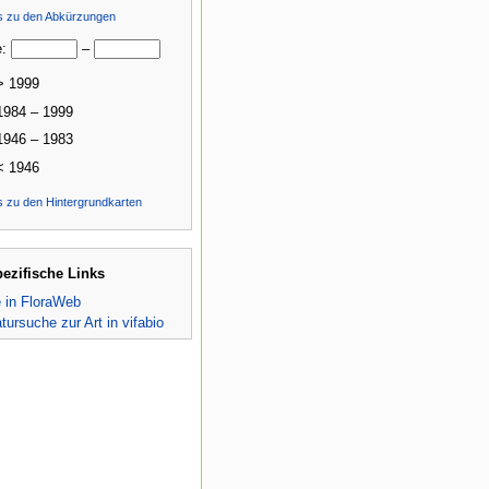
ls zu den Abkürzungen
e:
–
> 1999
1984 – 1999
1946 – 1983
< 1946
s zu den Hintergrundkarten
pezifische Links
e in FloraWeb
atursuche zur Art in vifabio