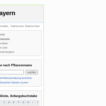
ayern
,
Kontakt
Impressum, Datenschutz
seite
ckbriefe
ckliste
e Liste
swertungen)
e nach Pflanzenname
ß-/Kleinschreibung beachten
Deutschen Namen suchen
kliste, Anfangsbuchstabe
B
C
D
E
F
G
H
I
J