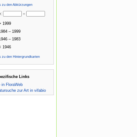
ls zu den Abkürzungen
e:
–
> 1999
1984 – 1999
1946 – 1983
< 1946
s zu den Hintergrundkarten
pezifische Links
e in FloraWeb
atursuche zur Art in vifabio