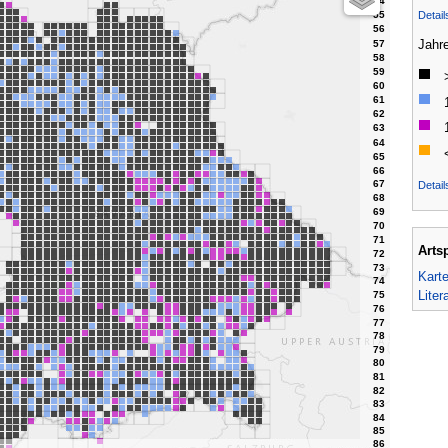
Detai
Jahr
Detail
Arts
Kart
Liter