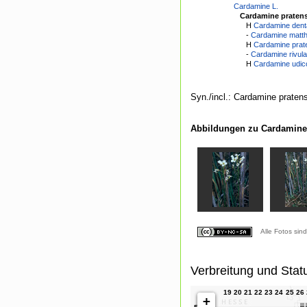
Cardamine L.
Cardamine pratens
H
Cardamine denta
-
Cardamine matthio
H
Cardamine prate
-
Cardamine rivula
H
Cardamine udico
Syn./incl.: Cardamine pratensi
Abbildungen zu Cardamine 
Alle Fotos sin
Verbreitung und Stat
+