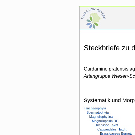
Steckbriefe zu
Cardamine pratensis ag
Artengruppe Wiesen-S
Systematik und Morp
Trachaeophyta
Spermatophyta
Magnoliophytina
Magnoliopsida DC.
Dilleniidae Takht.
Capparidales Hutch.
Brassicaceae Burnett