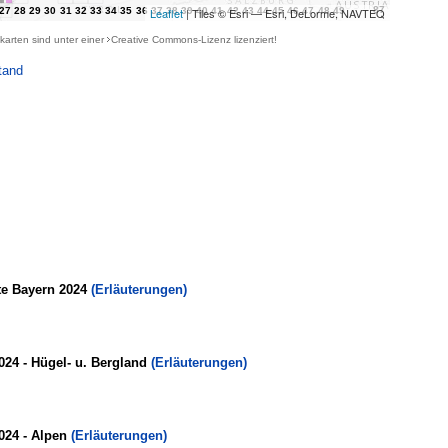
Leaflet
| Tiles © Esri — Esri, DeLorme, NAVTEQ
karten sind unter einer
Creative Commons-Lizenz
lizenziert!
tand
te Bayern 2024
(Erläuterungen)
024 - Hügel- u. Bergland
(Erläuterungen)
024 - Alpen
(Erläuterungen)