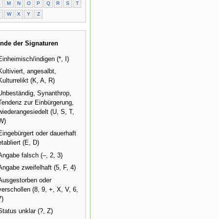
L
M
N
O
P
Q
R
S
T
V
W
X
Y
Z
nde der Signaturen
Einheimisch/indigen (*, I)
Kultiviert, angesalbt,
Kulturrelikt (K, A, R)
Unbeständig, Synanthrop,
Tendenz zur Einbürgerung,
wiederangesiedelt (U, S, T,
W)
Eingebürgert oder dauerhaft
etabliert (E, D)
Angabe falsch (–, 2, 3)
Angabe zweifelhaft (5, F, 4)
Ausgestorben oder
verschollen (8, 9, +, X, V, 6,
7)
Status unklar (?, Z)