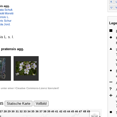
K
is agg.
U
ta Schult.
lii Moretti
nsis L.
ris Schur
Lege
la Jord.
s L. s. l.
pratensis agg.
d unter einer
Creative Commons-Lizenz
lizenziert!
us
Statische Karte
Vollbild