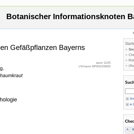
Botanischer Informationsknoten B
Start
 den Gefäßpflanzen Bayerns
Ste
Che
Rot
taxnr 1105
(Au
LfU-taxnr 9P0H105800
g.
chaumkraut
Such
hologie
Gro
in 
Chec
A