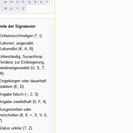
L
M
N
O
P
Q
R
S
T
V
W
X
Y
Z
nde der Signaturen
Einheimisch/indigen (*, I)
Kultiviert, angesalbt,
Kulturrelikt (K, A, R)
Unbeständig, Synanthrop,
Tendenz zur Einbürgerung,
wiederangesiedelt (U, S, T,
W)
Eingebürgert oder dauerhaft
etabliert (E, D)
Angabe falsch (–, 2, 3)
Angabe zweifelhaft (5, F, 4)
Ausgestorben oder
verschollen (8, 9, +, X, V, 6,
7)
Status unklar (?, Z)