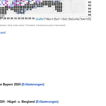
Leaflet
| Tiles © Esri — Esri, DeLorme, NAVTEQ
karten sind unter einer
Creative Commons-Lizenz
lizenziert!
tand
te Bayern 2024
(Erläuterungen)
024 - Hügel- u. Bergland
(Erläuterungen)