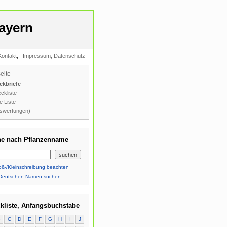
ayern
,
Kontakt
Impressum, Datenschutz
seite
ckbriefe
ckliste
e Liste
swertungen)
e nach Pflanzenname
ß-/Kleinschreibung beachten
Deutschen Namen suchen
kliste, Anfangsbuchstabe
B
C
D
E
F
G
H
I
J