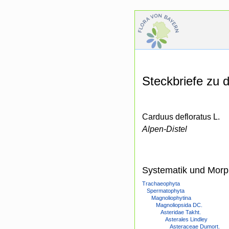
Steckbriefe zu
Carduus defloratus L.
Alpen-Distel
Systematik und Morp
Trachaeophyta
Spermatophyta
Magnoliophytina
Magnoliopsida DC.
Asteridae Takht.
Asterales Lindley
Asteraceae Dumort.