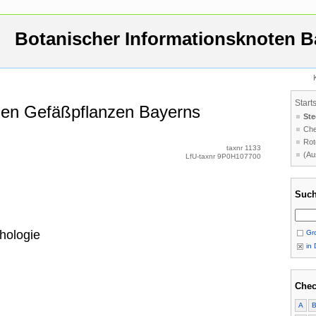
Botanischer Informationsknoten B
Start
 den Gefäßpflanzen Bayerns
Ste
Che
Rot
taxnr 1133
(Au
LfU-taxnr 9P0H107700
Such
hologie
Gro
in 
Chec
A