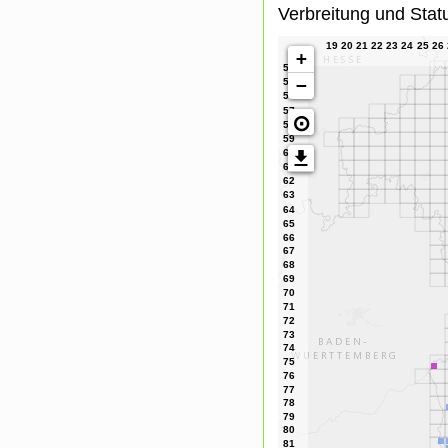
Verbreitung und Stat
+
−
⊙