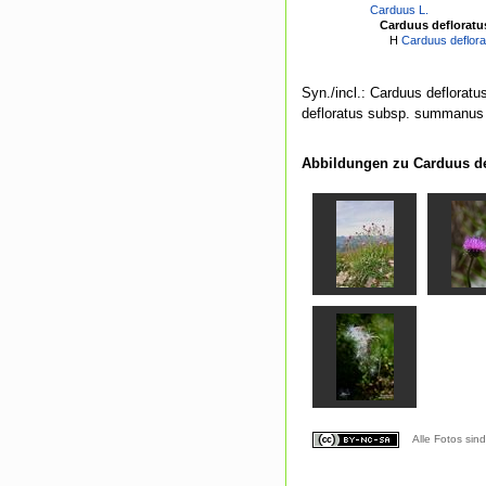
Carduus L.
Carduus defloratu
H
Carduus deflora
Syn./incl.: Carduus defloratu
defloratus subsp. summanus (
Abbildungen zu Carduus de
Alle Fotos sin