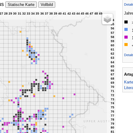
us
Statische Karte
Vollbild
Detai
Jahr
Detail
Arts
Kart
Liter