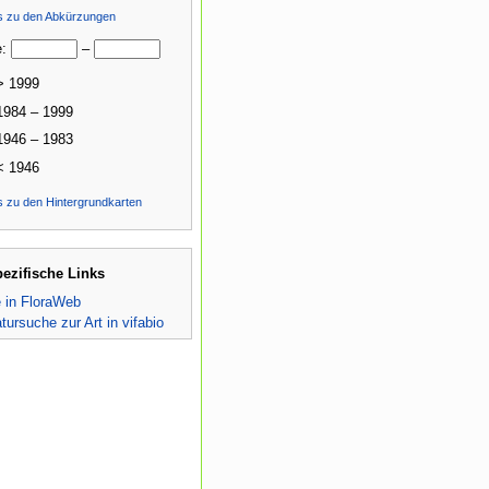
ls zu den Abkürzungen
e:
–
> 1999
1984 – 1999
1946 – 1983
< 1946
s zu den Hintergrundkarten
pezifische Links
e in FloraWeb
atursuche zur Art in vifabio