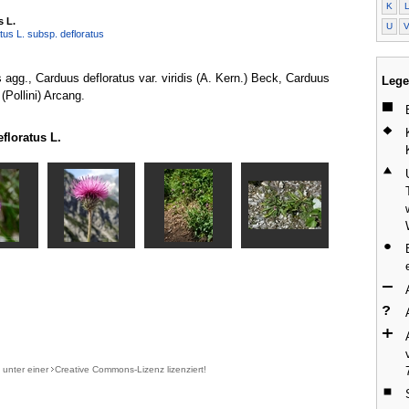
K
s L.
U
tus L. subsp. defloratus
s agg., Carduus defloratus var. viridis (A. Kern.) Beck, Carduus
Lege
Pollini) Arcang.
floratus L.
d unter einer
Creative Commons-Lizenz
lizenziert!