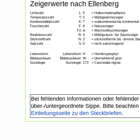
Zeigerwerte nach Ellenberg
Lichtzahl
L:
5
= Halbschattenpflanze
Temperaturzahl
T:
5
= Mäßigwärmezeiger
Kontinentalitätszahl
K:
7
= subkontinental bis kontinental
Feuchtezahl
F:
9
= Nässezeiger
F2:
w
= Wechselfeuchtezeiger
Reaktionszahl
R:
4
= Mäßigsäure- bis Säurezeiger
Stickstoffzahl
N:
2
= stickstoffarme bis -ärmste St
Salzzahl
S:
0
= nicht salzertragend
Lebensform
Lebensform:
H
= Hemikryptophyt
Blattausdauer
Blattausdauer:
W
= überwinternd grün
Soziologie
Soziologie:
173
= Caricetalia nigrae
Bei fehlenden Informationen oder fehlender
über-/untergeordnete Sippe. Bitte beachten
Einleitungsseite zu den Steckbriefen
.