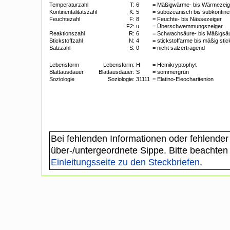
Temperaturzahl
T:
6
= Mäßigwärme- bis Wärmezeig
Kontinentalitätszahl
K:
5
= subozeanisch bis subkontine
Feuchtezahl
F:
8
= Feuchte- bis Nässezeiger
F2:
u
= Überschwemmungszeiger
Reaktionszahl
R:
6
= Schwachsäure- bis Mäßigsäu
Stickstoffzahl
N:
4
= stickstoffarme bis mäßig stic
Salzzahl
S:
0
= nicht salzertragend
Lebensform
Lebensform:
H
= Hemikryptophyt
Blattausdauer
Blattausdauer:
S
= sommergrün
Soziologie
Soziologie:
31111
= Elatino-Eleocharitenion
Bei fehlenden Informationen oder fehlender
über-/untergeordnete Sippe. Bitte beachten
Einleitungsseite zu den Steckbriefen
.