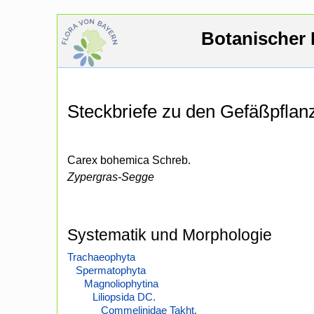
Botanischer 
Steckbriefe zu den Gefäßpfla
Carex bohemica Schreb.
Zypergras-Segge
Systematik und Morphologie
Trachaeophyta
Spermatophyta
Magnoliophytina
Liliopsida DC.
Commelinidae Takht.