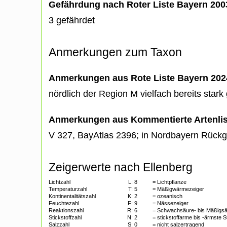
Gefährdung nach Roter Liste Bayern 20
3 gefährdet
Anmerkungen zum Taxon
Anmerkungen aus Rote Liste Bayern 202
nördlich der Region M vielfach bereits stark
Anmerkungen aus Kommentierte Artenli
V 327, BayAtlas 2396; in Nordbayern Rück
Zeigerwerte nach Ellenberg
Lichtzahl
L:
8
= Lichtpflanze
Temperaturzahl
T:
5
= Mäßigwärmezeiger
Kontinentalitätszahl
K:
2
= ozeanisch
Feuchtezahl
F:
9
= Nässezeiger
Reaktionszahl
R:
6
= Schwachsäure- bis Mäßigsä
Stickstoffzahl
N:
2
= stickstoffarme bis -ärmste 
Salzzahl
S:
0
= nicht salzertragend