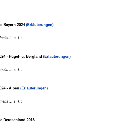
te Bayern 2024
(Erläuterungen)
alis L. s. l.
:
024 - Hügel- u. Bergland
(Erläuterungen)
alis L. s. l.
:
024 - Alpen
(Erläuterungen)
alis L. s. l.
:
te Deutschland 2018