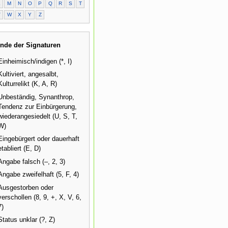
L
M
N
O
P
Q
R
S
T
V
W
X
Y
Z
nde der Signaturen
Einheimisch/indigen (*, I)
Kultiviert, angesalbt,
Kulturrelikt (K, A, R)
Unbeständig, Synanthrop,
Tendenz zur Einbürgerung,
wiederangesiedelt (U, S, T,
W)
Eingebürgert oder dauerhaft
etabliert (E, D)
Angabe falsch (–, 2, 3)
Angabe zweifelhaft (5, F, 4)
Ausgestorben oder
verschollen (8, 9, +, X, V, 6,
7)
Status unklar (?, Z)