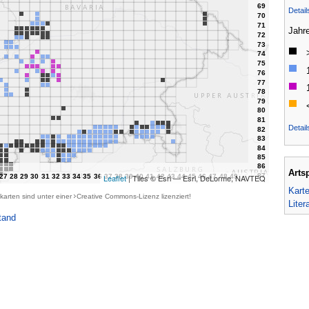
Detai
Jahr
Detail
Arts
Leaflet
| Tiles © Esri — Esri, DeLorme, NAVTEQ
Kart
karten sind unter einer
Creative Commons-Lizenz
lizenziert!
Liter
tand