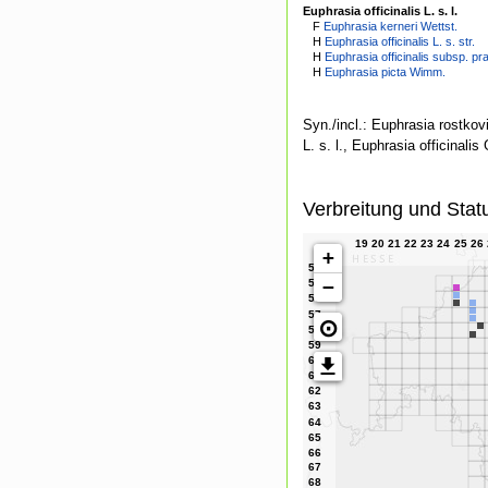
Euphrasia officinalis L. s. l.
F
Euphrasia kerneri Wettst.
H
Euphrasia officinalis L. s. str.
H
Euphrasia officinalis subsp. pra
H
Euphrasia picta Wimm.
Syn./incl.: Euphrasia rostkov
L. s. l., Euphrasia officinalis
Verbreitung und Stat
+
−
⊙