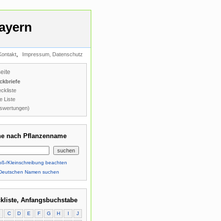
ayern
,
Kontakt
Impressum, Datenschutz
seite
ckbriefe
ckliste
e Liste
swertungen)
e nach Pflanzenname
ß-/Kleinschreibung beachten
Deutschen Namen suchen
kliste, Anfangsbuchstabe
B
C
D
E
F
G
H
I
J