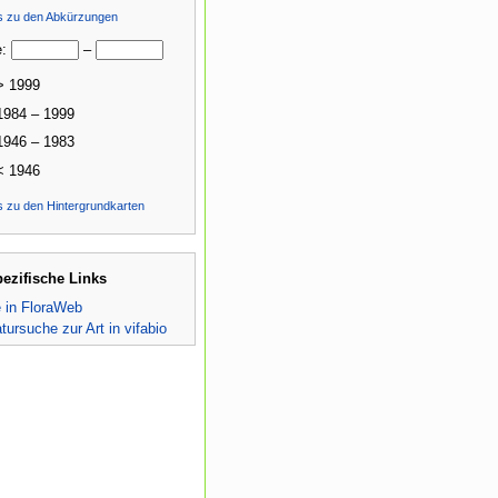
ls zu den Abkürzungen
e:
–
> 1999
1984 – 1999
1946 – 1983
< 1946
s zu den Hintergrundkarten
pezifische Links
e in FloraWeb
atursuche zur Art in vifabio