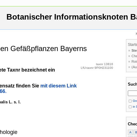
Botanischer Informationsknoten B
Start
 den Gefäßpflanzen Bayerns
Ste
Che
Rot
taxnr 13816
(Au
LfU-taxnr 9P0H231100
te Taxnr bezeichnet ein
Such
ensatz finden Sie
mit diesem Link
66.
Gro
lis L. s. l.
in 
Chec
hologie
A