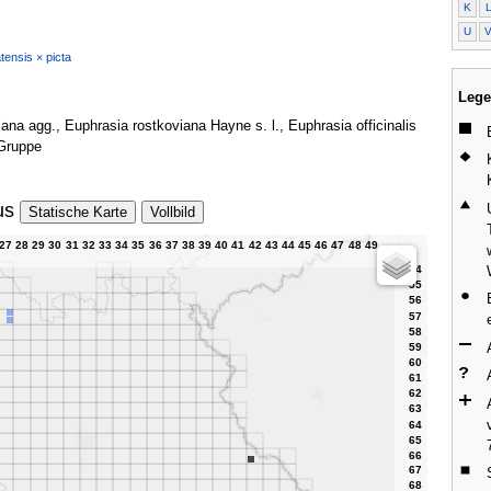
K
U
tensis × picta
Lege
iana agg., Euphrasia rostkoviana Hayne s. l., Euphrasia officinalis
 Gruppe
us
Statische Karte
Vollbild