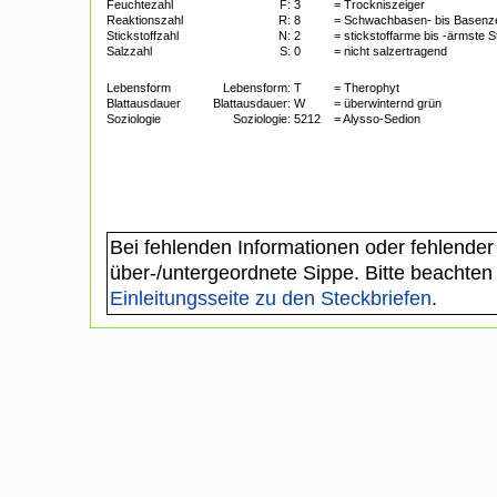
Feuchtezahl
F:
3
= Trockniszeiger
Reaktionszahl
R:
8
= Schwachbasen- bis Basenze
Stickstoffzahl
N:
2
= stickstoffarme bis -ärmste 
Salzzahl
S:
0
= nicht salzertragend
Lebensform
Lebensform:
T
= Therophyt
Blattausdauer
Blattausdauer:
W
= überwinternd grün
Soziologie
Soziologie:
5212
= Alysso-Sedion
Bei fehlenden Informationen oder fehlender
über-/untergeordnete Sippe. Bitte beachten
Einleitungsseite zu den Steckbriefen
.