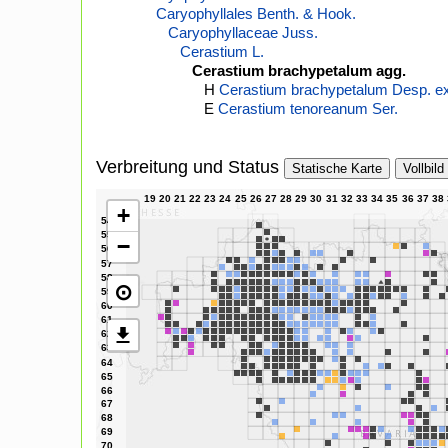
Caryophyllales Benth. & Hook.
Caryophyllaceae Juss.
Cerastium L.
Cerastium brachypetalum agg.
H
Cerastium brachypetalum Desp. ex 
E
Cerastium tenoreanum Ser.
Verbreitung und Status
Statische Karte
Vollbild
+
−
⊙