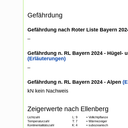
Gefährdung
Gefährdung nach Roter Liste Bayern 20
–
Gefährdung n. RL Bayern 2024 - Hügel- u
(Erläuterungen)
–
Gefährdung n. RL Bayern 2024 - Alpen
(E
kN kein Nachweis
Zeigerwerte nach Ellenberg
Lichtzahl
L:
9
= Vollichtpflanze
Temperaturzahl
T:
7
= Wärmezeiger
Kontinentalitätszahl
K:
4
= subozeanisch