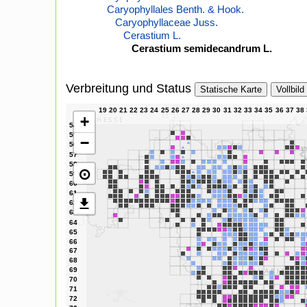
Caryophyllales Benth. & Hook.
Caryophyllaceae Juss.
Cerastium L.
Cerastium semidecandrum L.
Verbreitung und Status
Statische Karte
Vollbild
+
−
⊙