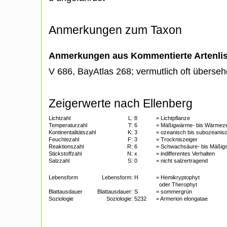
Anmerkungen zum Taxon
Anmerkungen aus Kommentierte Artenli
V 686, BayAtlas 268; vermutlich oft überse
Zeigerwerte nach Ellenberg
Lichtzahl
L:
8
= Lichtpflanze
Temperaturzahl
T:
6
= Mäßigwärme- bis Wärmeze
Kontinentalitätszahl
K:
3
= ozeanisch bis subozeanis
Feuchtezahl
F:
3
= Trockniszeiger
Reaktionszahl
R:
6
= Schwachsäure- bis Mäßigs
Stickstoffzahl
N:
x
= indifferentes Verhalten
Salzzahl
S:
0
= nicht salzertragend
Lebensform
Lebensform:
H
= Hemikryptophyt
oder Therophyt
Blattausdauer
Blattausdauer:
S
= sommergrün
Soziologie
Soziologie:
5232
= Armerion elongatae