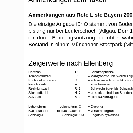
Anmerkungen aus Rote Liste Bayern 200
Die einzige Angabe für O stammt von Boden
bislang nur bei Leuterschach (Allgäu, Dörr
ein durch Erholungsnutzung bedrohter, wahr
Bestand in einem Münchener Stadtpark (Mit
Zeigerwerte nach Ellenberg
Lichtzahl
L:
3
= Schattenpflanze
Temperaturzahl
T:
6
= Mäßigwärme- bis Wärmezeig
Kontinentalitätszahl
K:
5
= subozeanisch bis subkontinen
Feuchtezahl
F:
5
= Frischezeiger
Reaktionszahl
R:
7
= Schwachsäure- bis Schwach
Stickstoffzahl
N:
7
= an stickstoffreichen Standort
Salzzahl
S:
0
= nicht salzertragend
Lebensform
Lebensform:
G
= Geophyt
Blattausdauer
Blattausdauer:
V
= vorsommergrün
Soziologie
Soziologie:
843
= Fagetalia sylvaticae