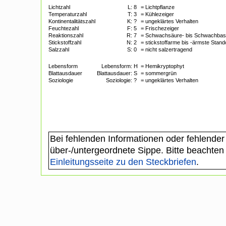
Lichtzahl
L:
8
= Lichtpflanze
Temperaturzahl
T:
3
= Kühlezeiger
Kontinentalitätszahl
K:
?
= ungeklärtes Verhalten
Feuchtezahl
F:
5
= Frischezeiger
Reaktionszahl
R:
7
= Schwachsäure- bis Schwachbas
Stickstoffzahl
N:
2
= stickstoffarme bis -ärmste Stand
Salzzahl
S:
0
= nicht salzertragend
Lebensform
Lebensform:
H
= Hemikryptophyt
Blattausdauer
Blattausdauer:
S
= sommergrün
Soziologie
Soziologie:
?
= ungeklärtes Verhalten
Bei fehlenden Informationen oder fehlender
über-/untergeordnete Sippe. Bitte beachten
Einleitungsseite zu den Steckbriefen
.