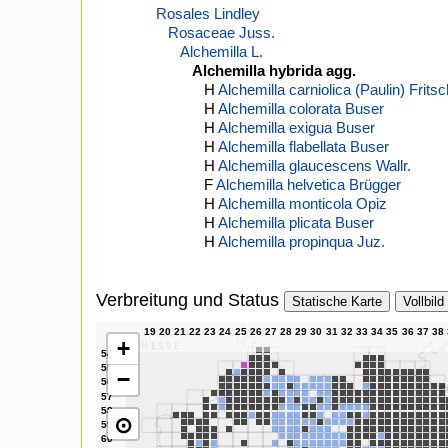
Rosales Lindley
Rosaceae Juss.
Alchemilla L.
Alchemilla hybrida agg.
H
Alchemilla carniolica (Paulin) Fritsc
H
Alchemilla colorata Buser
H
Alchemilla exigua Buser
H
Alchemilla flabellata Buser
H
Alchemilla glaucescens Wallr.
F
Alchemilla helvetica Brügger
H
Alchemilla monticola Opiz
H
Alchemilla plicata Buser
H
Alchemilla propinqua Juz.
Verbreitung und Status
Statische Karte
Vollbild
+
−
⊙