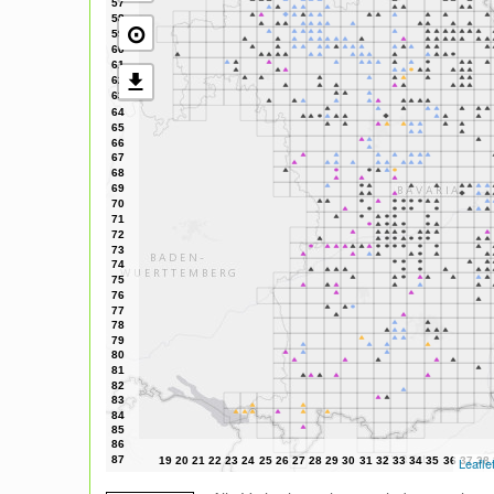
⊙
Leafle