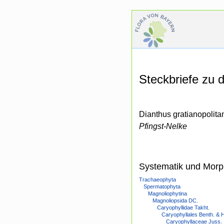
Steckbriefe zu
Dianthus gratianopolitan
Pfingst-Nelke
Systematik und Morp
Trachaeophyta
Spermatophyta
Magnoliophytina
Magnoliopsida DC.
Caryophyllidae Takht.
Caryophyllales Benth. & 
Caryophyllaceae Juss.