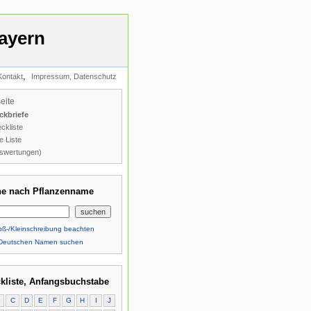
ayern
,
Kontakt
Impressum, Datenschutz
seite
ckbriefe
ckliste
e Liste
swertungen)
e nach Pflanzenname
ß-/Kleinschreibung beachten
Deutschen Namen suchen
kliste, Anfangsbuchstabe
B
C
D
E
F
G
H
I
J