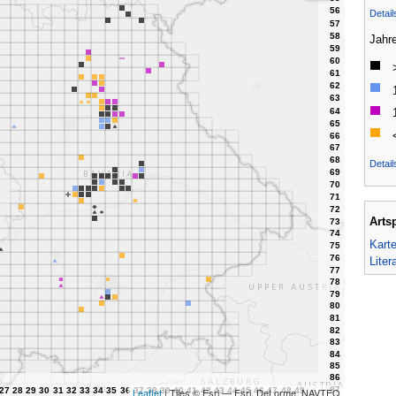
Detai
Jahr
Detail
Arts
Kart
Liter
Leaflet
| Tiles © Esri — Esri, DeLorme, NAVTEQ