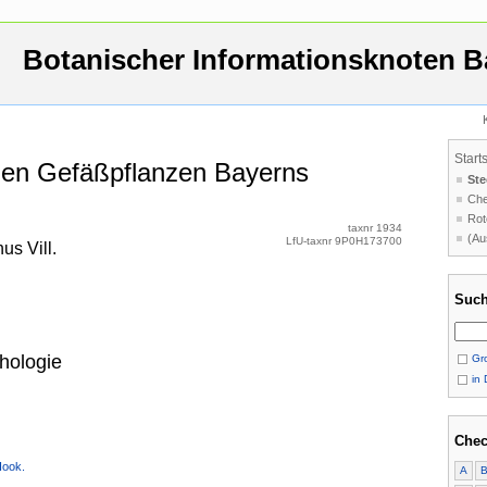
Botanischer Informationsknoten B
Start
 den Gefäßpflanzen Bayerns
Ste
Che
Rot
taxnr 1934
(Au
LfU-taxnr 9P0H173700
us Vill.
Such
hologie
Gro
in 
Chec
Hook.
A