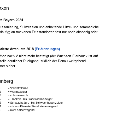
axon
e Bayern 2024
Felssanierung, Sukzession und anhaltende Hitze- und sommerliche
kläufig; an trockenen Felsstandorten fast nur noch absonnig oder
erte Artenliste 2018
(Erläuterungen)
Rhön nach V nicht mehr bestätigt (der Wuchsort Eierhauck ist auf
teils deutlicher Rückgang, südlich der Donau weitgehend
mmer sicher
enberg
9
= Vollichtpflanze
7
= Wärmezeiger
4
= subozeanisch
2
= Trocknis- bis Starktrockniszeiger
7
= Schwachsäure- bis Schwachbasenzeiger
1
= stickstoffärmste Standorte anzeigend
0
= nicht salzertragend