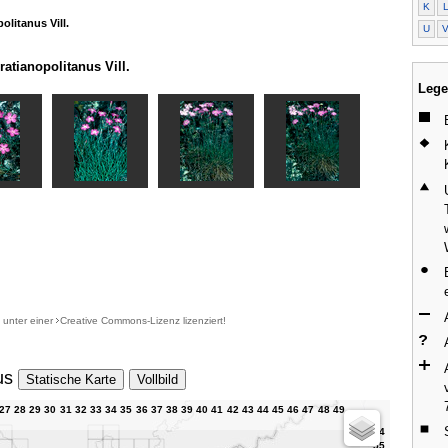
K
olitanus Vill.
U
atianopolitanus Vill.
Lege
d unter einer
Creative Commons-Lizenz
lizenziert!
us
Statische Karte
Vollbild