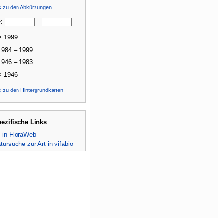
ls zu den Abkürzungen
e:
–
> 1999
1984 – 1999
1946 – 1983
< 1946
s zu den Hintergrundkarten
pezifische Links
e in FloraWeb
atursuche zur Art in vifabio