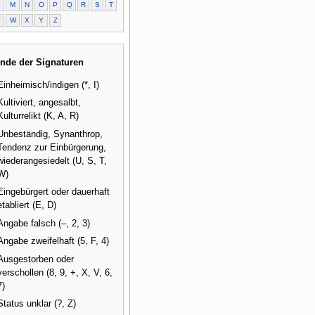
L
M
N
O
P
Q
R
S
T
V
W
X
Y
Z
nde der Signaturen
Einheimisch/indigen (*, I)
Kultiviert, angesalbt,
Kulturrelikt (K, A, R)
Unbeständig, Synanthrop,
Tendenz zur Einbürgerung,
wiederangesiedelt (U, S, T,
W)
Eingebürgert oder dauerhaft
etabliert (E, D)
Angabe falsch (–, 2, 3)
Angabe zweifelhaft (5, F, 4)
Ausgestorben oder
verschollen (8, 9, +, X, V, 6,
7)
Status unklar (?, Z)