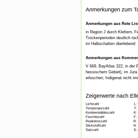
Anmerkungen zum T
Anmerkungen aus Rote List
in Region J durch Klettern, 
Trockenperioden deutlich rüc
im Halbschatten überlebend
Anmerkungen aus Kommenti
V 669, BayAtlas 322; in der 
hessischem Gebiet), im Jura 
erloschen; Indigenat nicht i
Zeigerwerte nach Ell
Lichtzahl
L:
Temperaturzahl
T:
Kontinentalitätszahl
K:
Feuchtezahl
F:
Reaktionszahl
R:
Stickstoffzahl
N:
Salzzahl
S: