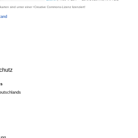
karten sind unter einer
Creative Commons-Lizenz
lizenziert!
tand
chutz
ds
Deutschlands
ung