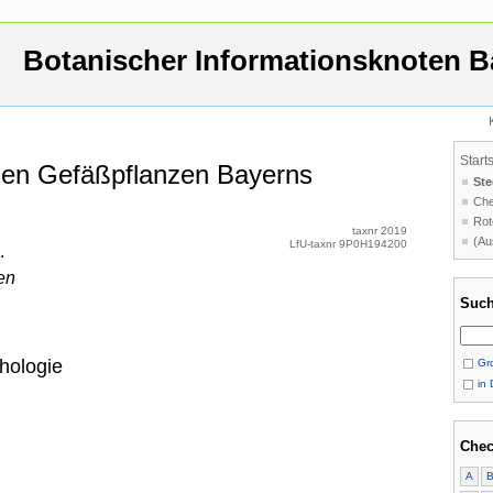
Botanischer Informationsknoten B
Start
 den Gefäßpflanzen Bayerns
Ste
Che
Rot
taxnr 2019
(Au
LfU-taxnr 9P0H194200
.
en
Such
hologie
Gro
in 
Chec
A