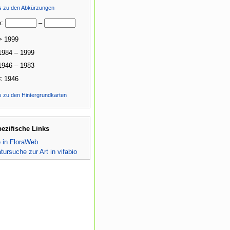
ls zu den Abkürzungen
e:
–
> 1999
1984 – 1999
1946 – 1983
< 1946
s zu den Hintergrundkarten
pezifische Links
e in FloraWeb
atursuche zur Art in vifabio