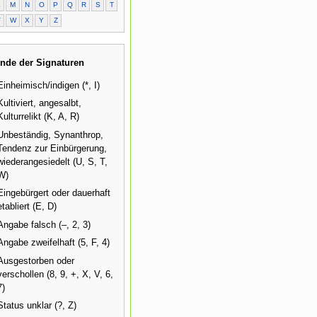
L
M
N
O
P
Q
R
S
T
V
W
X
Y
Z
nde der Signaturen
Einheimisch/indigen (*, I)
Kultiviert, angesalbt,
Kulturrelikt (K, A, R)
Unbeständig, Synanthrop,
Tendenz zur Einbürgerung,
wiederangesiedelt (U, S, T,
W)
Eingebürgert oder dauerhaft
etabliert (E, D)
Angabe falsch (–, 2, 3)
Angabe zweifelhaft (5, F, 4)
Ausgestorben oder
verschollen (8, 9, +, X, V, 6,
7)
Status unklar (?, Z)