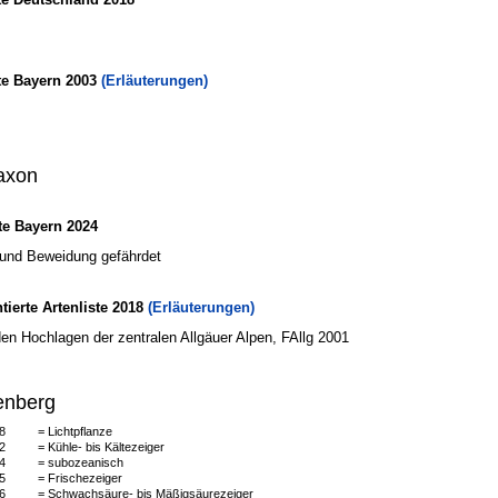
te Bayern 2003
(Erläuterungen)
axon
e Bayern 2024
n und Beweidung gefährdet
erte Artenliste 2018
(Erläuterungen)
den Hochlagen der zentralen Allgäuer Alpen, FAllg 2001
enberg
8
= Lichtpflanze
2
= Kühle- bis Kältezeiger
4
= subozeanisch
5
= Frischezeiger
6
= Schwachsäure- bis Mäßigsäurezeiger