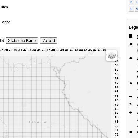
K
 Bieb.
U
 Hoppe
Lege
us
Statische Karte
Vollbild