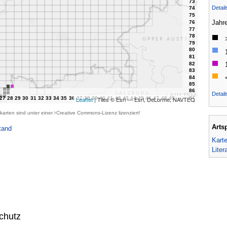
Detai
Jahr
Detail
Leaflet
| Tiles © Esri — Esri, DeLorme, NAVTEQ
karten sind unter einer
Creative Commons-Lizenz
lizenziert!
Arts
tand
Kart
Liter
chutz