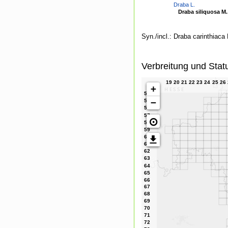
Draba L.
Draba siliquosa M.
Syn./incl.: Draba carinthiaca
Verbreitung und Stat
+
−
⊙