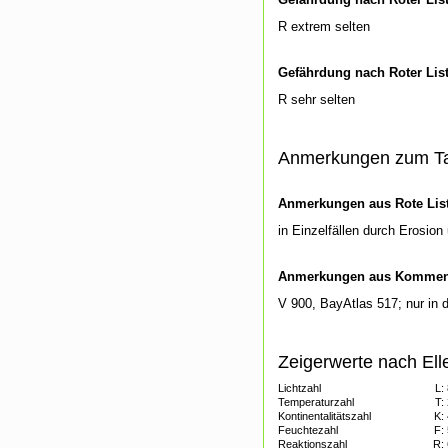
R extrem selten
Gefährdung nach Roter Lis
R sehr selten
Anmerkungen zum T
Anmerkungen aus Rote List
in Einzelfällen durch Erosio
Anmerkungen aus Kommenti
V 900, BayAtlas 517; nur in 
Zeigerwerte nach Ell
Lichtzahl
L:
Temperaturzahl
T:
Kontinentalitätszahl
K:
Feuchtezahl
F:
Reaktionszahl
R: