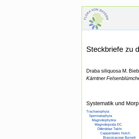
Steckbriefe zu
Draba siliquosa M. Bieb
Kärntner Felsenblümch
Systematik und Morp
Trachaeophyta
Spermatophyta
Magnoliophytina
Magnoliopsida DC.
Dilleniidae Takht.
Capparidales Hutch.
Brassicaceae Burnett