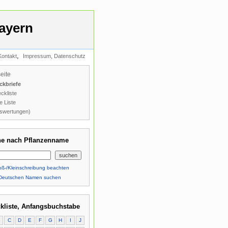
ayern
,
Kontakt
Impressum, Datenschutz
seite
ckbriefe
ckliste
e Liste
swertungen)
e nach Pflanzenname
ß-/Kleinschreibung beachten
Deutschen Namen suchen
kliste, Anfangsbuchstabe
B
C
D
E
F
G
H
I
J