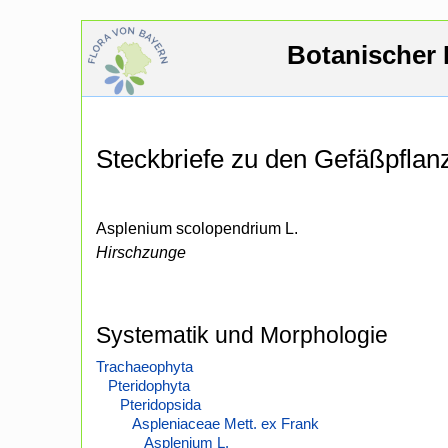
Botanischer 
Steckbriefe zu den Gefäßpfla
Asplenium scolopendrium L.
Hirschzunge
Systematik und Morphologie
Trachaeophyta
Pteridophyta
Pteridopsida
Aspleniaceae Mett. ex Frank
Asplenium L.