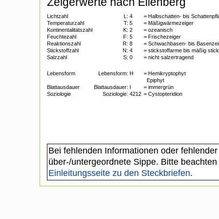
Zeigerwerte nach Ellenberg
Lichtzahl
L:
4
= Halbschatten- bis Schattenpf
Temperaturzahl
T:
5
= Mäßigwärmezeiger
Kontinentalitätszahl
K:
2
= ozeanisch
Feuchtezahl
F:
5
= Frischezeiger
Reaktionszahl
R:
8
= Schwachbasen- bis Basenzei
Stickstoffzahl
N:
4
= stickstoffarme bis mäßig stic
Salzzahl
S:
0
= nicht salzertragend
Lebensform
Lebensform:
H
= Hemikryptophyt
Epiphyt
Blattausdauer
Blattausdauer:
I
= immergrün
Soziologie
Soziologie:
4212
= Cystopteridion
Bei fehlenden Informationen oder fehlender
über-/untergeordnete Sippe. Bitte beachten
Einleitungsseite zu den Steckbriefen
.