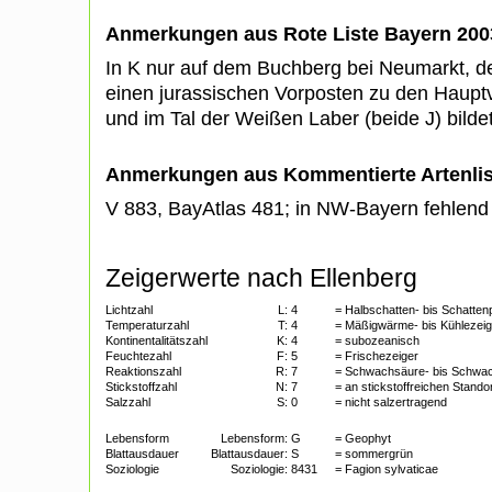
Anmerkungen aus Rote Liste Bayern 200
In K nur auf dem Buchberg bei Neumarkt, de
einen jurassischen Vorposten zu den Haup
und im Tal der Weißen Laber (beide J) bilde
Anmerkungen aus Kommentierte Artenli
V 883, BayAtlas 481; in NW-Bayern fehlen
Zeigerwerte nach Ellenberg
Lichtzahl
L:
4
= Halbschatten- bis Schatten
Temperaturzahl
T:
4
= Mäßigwärme- bis Kühlezeig
Kontinentalitätszahl
K:
4
= subozeanisch
Feuchtezahl
F:
5
= Frischezeiger
Reaktionszahl
R:
7
= Schwachsäure- bis Schwa
Stickstoffzahl
N:
7
= an stickstoffreichen Stando
Salzzahl
S:
0
= nicht salzertragend
Lebensform
Lebensform:
G
= Geophyt
Blattausdauer
Blattausdauer:
S
= sommergrün
Soziologie
Soziologie:
8431
= Fagion sylvaticae