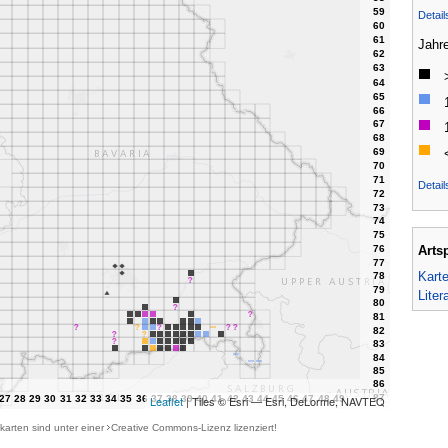
Detai
Jahr
Detail
Arts
Kart
Liter
Leaflet
| Tiles © Esri — Esri, DeLorme, NAVTEQ
karten sind unter einer
Creative Commons-Lizenz
lizenziert!