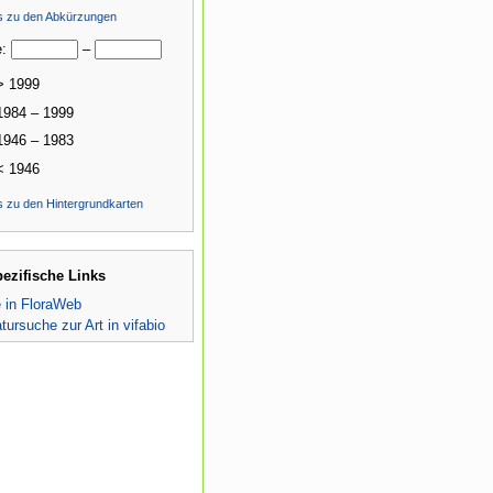
ls zu den Abkürzungen
e:
–
> 1999
1984 – 1999
1946 – 1983
< 1946
s zu den Hintergrundkarten
pezifische Links
e in FloraWeb
atursuche zur Art in vifabio