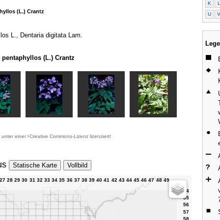
K
yllos (L.) Crantz
U
los L., Dentaria digitata Lam.
Lege
pentaphyllos (L.) Crantz
d unter einer
Creative Commons-Lizenz
lizenziert!
us
Statische Karte
Vollbild