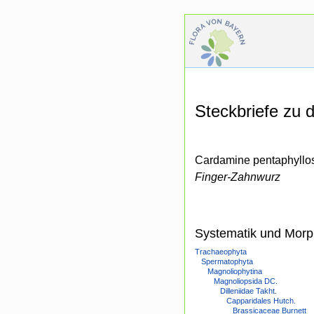
Steckbriefe zu
Cardamine pentaphyllos
Finger-Zahnwurz
Systematik und Morp
Trachaeophyta
Spermatophyta
Magnoliophytina
Magnoliopsida DC.
Dilleniidae Takht.
Capparidales Hutch.
Brassicaceae Burnett