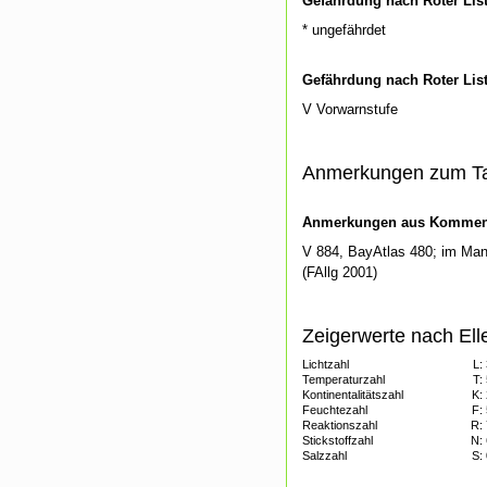
Gefährdung nach Roter Lis
* ungefährdet
Gefährdung nach Roter Lis
V Vorwarnstufe
Anmerkungen zum T
Anmerkungen aus Kommenti
V 884, BayAtlas 480; im Mang
(FAllg 2001)
Zeigerwerte nach Ell
Lichtzahl
L:
Temperaturzahl
T:
Kontinentalitätszahl
K:
Feuchtezahl
F:
Reaktionszahl
R:
Stickstoffzahl
N:
Salzzahl
S: