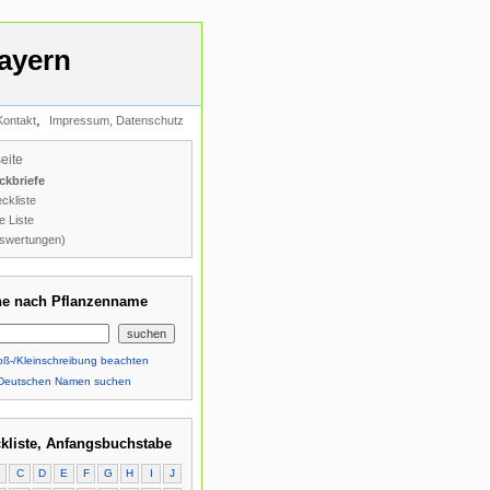
ayern
,
Kontakt
Impressum, Datenschutz
seite
ckbriefe
ckliste
e Liste
swertungen)
e nach Pflanzenname
ß-/Kleinschreibung beachten
Deutschen Namen suchen
kliste, Anfangsbuchstabe
B
C
D
E
F
G
H
I
J