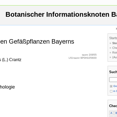
Botanischer Informationsknoten B
Start
 den Gefäßpflanzen Bayerns
Ste
Che
Rot
taxnr 20955
(Au
LfU-taxnr 9P0H105600
 (L.) Crantz
Such
hologie
Gro
in 
Chec
A