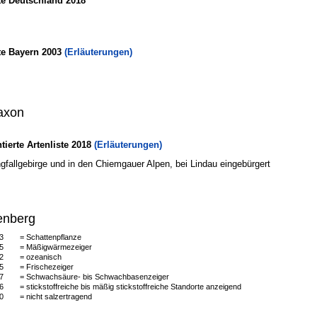
te Deutschland 2018
te Bayern 2003
(Erläuterungen)
axon
erte Artenliste 2018
(Erläuterungen)
fallgebirge und in den Chiemgauer Alpen, bei Lindau eingebürgert
enberg
3
= Schattenpflanze
5
= Mäßigwärmezeiger
2
= ozeanisch
5
= Frischezeiger
7
= Schwachsäure- bis Schwachbasenzeiger
6
= stickstoffreiche bis mäßig stickstoffreiche Standorte anzeigend
0
= nicht salzertragend