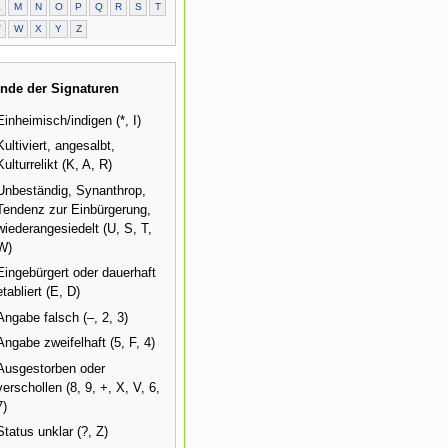
L
M
N
O
P
Q
R
S
T
V
W
X
Y
Z
nde der Signaturen
Einheimisch/indigen (*, I)
Kultiviert, angesalbt,
Kulturrelikt (K, A, R)
Unbeständig, Synanthrop,
Tendenz zur Einbürgerung,
wiederangesiedelt (U, S, T,
W)
Eingebürgert oder dauerhaft
etabliert (E, D)
Angabe falsch (–, 2, 3)
Angabe zweifelhaft (5, F, 4)
Ausgestorben oder
verschollen (8, 9, +, X, V, 6,
7)
Status unklar (?, Z)