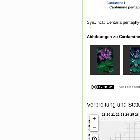
Cardamine L.
Cardamine pentaph
Syn./incl.: Dentaria pentaphyl
Abbildungen zu Cardamine 
Alle Fotos sin
Verbreitung und Stat
+
−
⊙