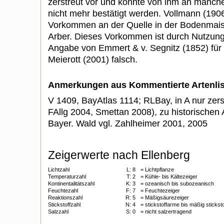
zerstreut vor und konnte von ihm an manch
nicht mehr bestätigt werden. Vollmann (1906
Vorkommen an der Quelle in der Bodenmai
Arber. Dieses Vorkommen ist durch Nutzung
Angabe von Emmert & v. Segnitz (1852) für 
Meierott (2001) falsch.
Anmerkungen aus Kommentierte Artenli
V 1409, BayAtlas 1114; RLBay, in A nur zerst
FAllg 2004, Smettan 2008), zu historischen
Bayer. Wald vgl. Zahlheimer 2001, 2005
Zeigerwerte nach Ellenberg
Lichtzahl
L:
8
= Lichtpflanze
Temperaturzahl
T:
2
= Kühle- bis Kältezeiger
Kontinentalitätszahl
K:
3
= ozeanisch bis subozeanisch
Feuchtezahl
F:
7
= Feuchtezeiger
Reaktionszahl
R:
5
= Mäßigsäurezeiger
Stickstoffzahl
N:
4
= stickstoffarme bis mäßig stickst
Salzzahl
S:
0
= nicht salzertragend