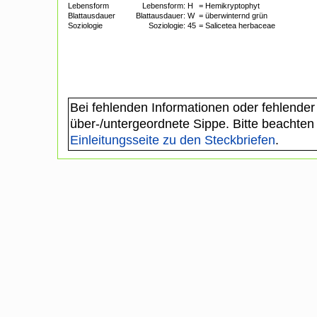
Lebensform
Lebensform:
H
= Hemikryptophyt
Blattausdauer
Blattausdauer:
W
= überwinternd grün
Soziologie
Soziologie:
45
= Salicetea herbaceae
Bei fehlenden Informationen oder fehlender
über-/untergeordnete Sippe. Bitte beachten
Einleitungsseite zu den Steckbriefen
.