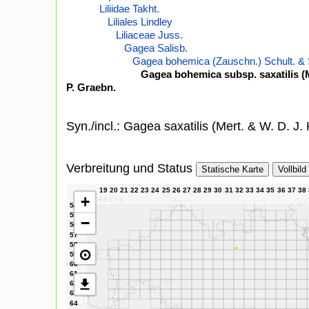
Liliidae Takht.
Liliales Lindley
Liliaceae Juss.
Gagea Salisb.
Gagea bohemica (Zauschn.) Schult. & S
Gagea bohemica subsp. saxatilis (M
P. Graebn.
Syn./incl.: Gagea saxatilis (Mert. & W. D. J. 
Verbreitung und Status
Statische Karte
Vollbild
+
−
⊙