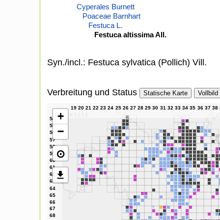
Cyperales Burnett
Poaceae Barnhart
Festuca L.
Festuca altissima All.
Syn./incl.: Festuca sylvatica (Pollich) Vill.
Verbreitung und Status
Statische Karte
Vollbild
+
−
⊙