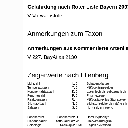
Gefährdung nach Roter Liste Bayern 20
V Vorwarnstufe
Anmerkungen zum Taxon
Anmerkungen aus Kommentierte Artenli
V 227, BayAtlas 2130
Zeigerwerte nach Ellenberg
Lichtzahl
L:
3
= Schattenpflanze
Temperaturzahl
T:
5
= Mäßigwärmezeiger
Kontinentalitätszahl
K:
3
= ozeanisch bis subozeanisch
Feuchtezahl
F:
5
= Frischezeiger
Reaktionszahl
R:
4
= Mäßigsäure- bis Säurezeiger
Stickstoffzahl
N:
6
= stickstoffreiche bis mäßig sti
Salzzahl
S:
0
= nicht salzertragend
Lebensform
Lebensform:
H
= Hemikryptophyt
Blattausdauer
Blattausdauer:
W
= überwinternd grün
Soziologie
Soziologie:
8431
= Fagion sylvaticae