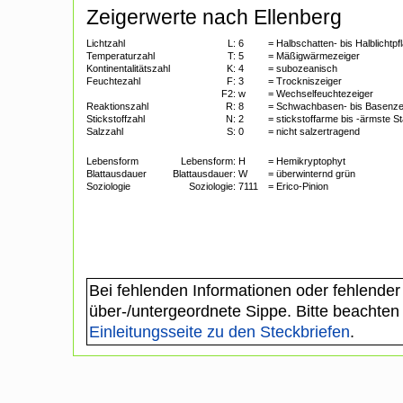
Zeigerwerte nach Ellenberg
Lichtzahl
L:
6
= Halbschatten- bis Halblichtpf
Temperaturzahl
T:
5
= Mäßigwärmezeiger
Kontinentalitätszahl
K:
4
= subozeanisch
Feuchtezahl
F:
3
= Trockniszeiger
F2:
w
= Wechselfeuchtezeiger
Reaktionszahl
R:
8
= Schwachbasen- bis Basenze
Stickstoffzahl
N:
2
= stickstoffarme bis -ärmste S
Salzzahl
S:
0
= nicht salzertragend
Lebensform
Lebensform:
H
= Hemikryptophyt
Blattausdauer
Blattausdauer:
W
= überwinternd grün
Soziologie
Soziologie:
7111
= Erico-Pinion
Bei fehlenden Informationen oder fehlender
über-/untergeordnete Sippe. Bitte beachten
Einleitungsseite zu den Steckbriefen
.