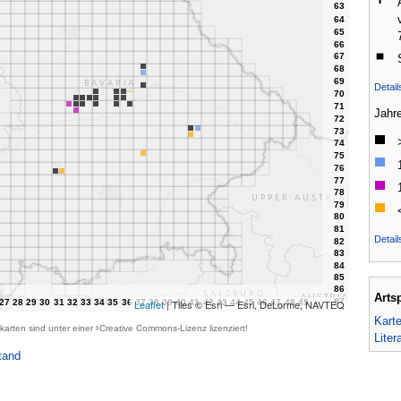
Detai
Jahr
Detail
Arts
Leaflet
| Tiles © Esri — Esri, DeLorme, NAVTEQ
Kart
karten sind unter einer
Creative Commons-Lizenz
lizenziert!
Liter
tand