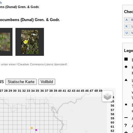
ch
s (Dunal) Gren. & Godr.
Chec
ocumbens (Dunal) Gren. & Godr.
A
K
U
Lege
d unter einer
Creative Commons-Lizenz
lizenziert!
us
Statische Karte
Vollbild