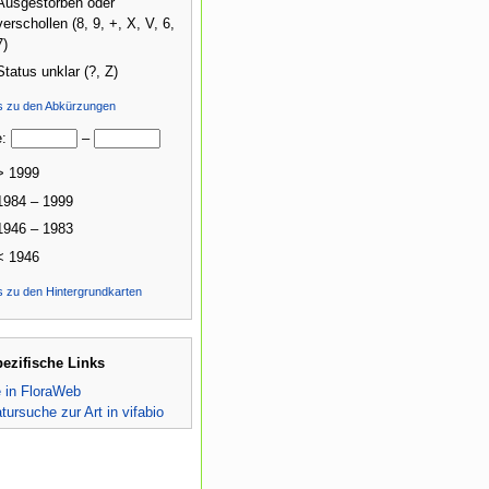
Ausgestorben oder
verschollen (8, 9, +, X, V, 6,
7)
Status unklar (?, Z)
ls zu den Abkürzungen
e:
–
> 1999
1984 – 1999
1946 – 1983
< 1946
s zu den Hintergrundkarten
pezifische Links
e in FloraWeb
atursuche zur Art in vifabio