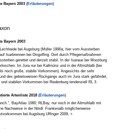
te Bayern 2003
(Erläuterungen)
axon
e Bayern 2003
r Lechhaide bei Augsburg (Müller 1990a; hier vom Aussterben
d auf Isarbrennen bei Dingolfing. Dort durch Pflegemaßnahmen
sterben gerettet und derzeit stabil. In der Isaraue bei Moosburg
erloschen. Im Jura nur bei Kallmünz und in der Altmühlalb (bei
ls noch große, stabile Vorkommen). Angesichts der sehr
 und des gebietsweisen Rückgangs auch im Jura stark gefährdet,
n und stabilen Vorkommen bei Riedenburg tendenziell RL 3.
erte Artenliste 2018
(Erläuterungen)
anch.", BayAtlas 1080; RLBay, nur noch in der Altmühlalb mit
che Nachweise in der Nördl. Frankenalb möglicherweise
tvorkommen bei Augsburg Uffinger 2009, >