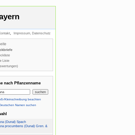
ayern
,
Kontakt
Impressum, Datenschutz
seite
ckbriefe
ckliste
e Liste
swertungen)
e nach Pflanzenname
ß-/Kleinschreibung beachten
Deutschen Namen suchen
wahl
na (Dunal) Spach
na procumbens (Dunal) Gren. &