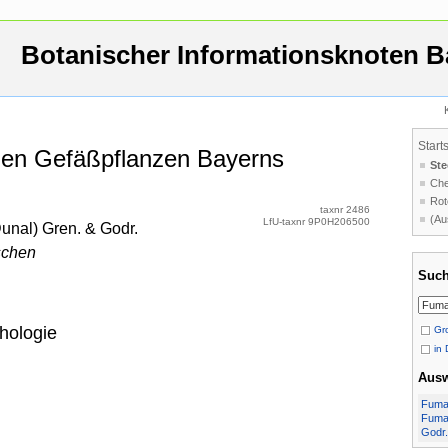
Botanischer Informationsknoten B
Start
 den Gefäßpflanzen Bayerns
Ste
Che
Rot
taxnr 2486
(Au
LfU-taxnr 9P0H206500
nal) Gren. & Godr.
schen
Such
hologie
Gro
in 
Aus
Fuma
Fuma
Godr.