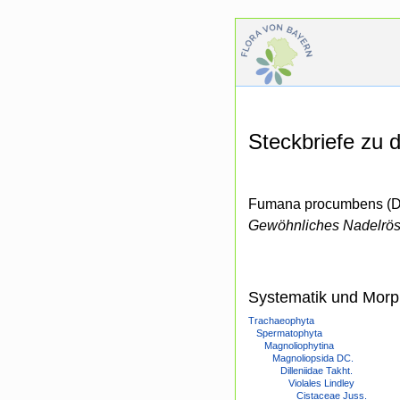
Steckbriefe zu
Fumana procumbens (Du
Gewöhnliches Nadelrö
Systematik und Morp
Trachaeophyta
Spermatophyta
Magnoliophytina
Magnoliopsida DC.
Dilleniidae Takht.
Violales Lindley
Cistaceae Juss.