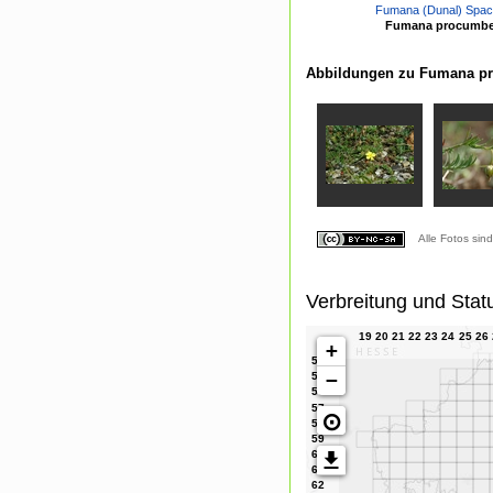
Fumana (Dunal) Spa
Fumana procumben
Abbildungen zu Fumana pr
Alle Fotos sin
Verbreitung und Stat
+
−
⊙