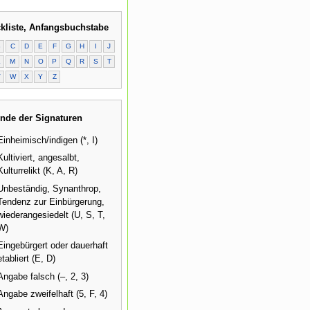
kliste, Anfangsbuchstabe
B
C
D
E
F
G
H
I
J
L
M
N
O
P
Q
R
S
T
V
W
X
Y
Z
nde der Signaturen
Einheimisch/indigen (*, I)
Kultiviert, angesalbt,
Kulturrelikt (K, A, R)
Unbeständig, Synanthrop,
Tendenz zur Einbürgerung,
wiederangesiedelt (U, S, T,
W)
Eingebürgert oder dauerhaft
etabliert (E, D)
Angabe falsch (–, 2, 3)
Angabe zweifelhaft (5, F, 4)